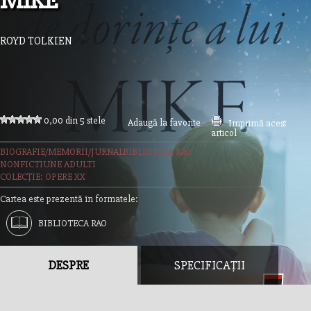
MIKE
ROYD TOLKIEN
0,00 din 5 stele
Adaugă la favorite
Imprimă acest
articol
BIOGRAFIE/MEMORII/JURNAL
BIBLIOTECA RAO
NONFICTIUNE ADULTI
COLECȚIE: OPERE XX
Cartea este prezentă în formatele:
BIBLIOTECA RAO
DESPRE
SPECIFICAȚII