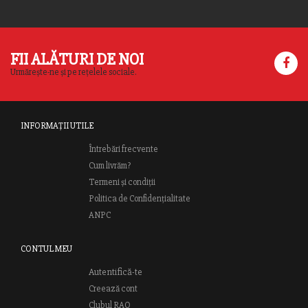
FII ALĂTURI DE NOI
Urmărește-ne și pe rețelele sociale.
INFORMAȚII UTILE
Întrebări frecvente
Cum livrăm?
Termeni și condiții
Politica de Confidențialitate
ANPC
CONTUL MEU
Autentifică-te
Creează cont
Clubul RAO