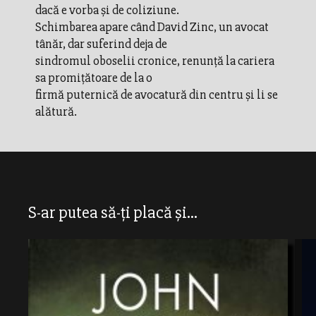
dacă e vorba şi de coliziune.
Schimbarea apare când David Zinc, un avocat
tânăr, dar suferind deja de
sindromul oboselii cronice, renunţă la cariera
sa promiţătoare de la o
firmă puternică de avocatură din centru şi li se
alătură.
S-ar putea să-ți placă și...