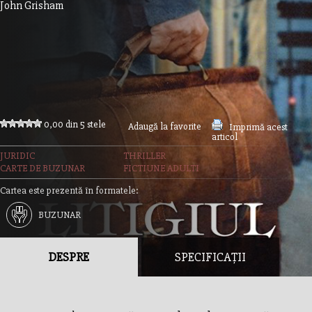
John Grisham
0,00 din 5 stele
Adaugă la favorite
Imprimă acest
articol
JURIDIC
THRILLER
CARTE DE BUZUNAR
FICTIUNE ADULTI
Cartea este prezentă în formatele:
BUZUNAR
DESPRE
SPECIFICAȚII