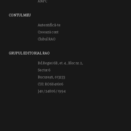
ANPC
CONTUL MEU
Autentifică-te
Creează cont
Clubul RAO
GRUPUL EDITORIAL RAO
Bd.Regiei 6B, et. 4 , Bloc nr. 2,
Sector 6
București, 013233
CUI: RO6841606
J40 / 24806 / 1994
Vă invităm să descoperiţi lumea cărţilor RAO, amintindu-vă totodată
că puteţi comanda titlurile preferate on-line sau contactându-ne direct
la editură. Vă aşteptăm să vă bucuraţi de ofertele speciale RAO şi vă
urăm lectură plăcută!