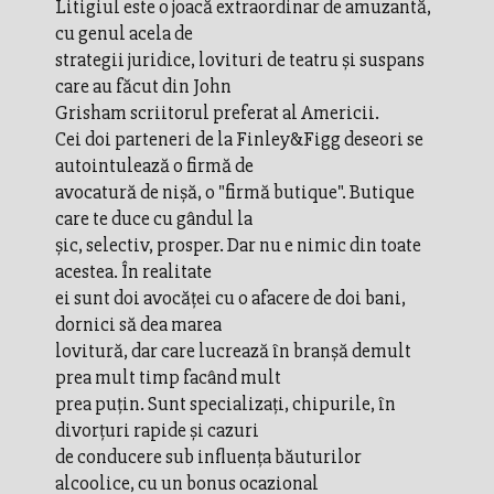
Litigiul este o joacă extraordinar de amuzantă,
cu genul acela de
strategii juridice, lovituri de teatru şi suspans
care au făcut din John
Grisham scriitorul preferat al Americii.
Cei doi parteneri de la Finley&Figg deseori se
autointulează o firmă de
avocatură de nişă, o "firmă butique". Butique
care te duce cu gândul la
şic, selectiv, prosper. Dar nu e nimic din toate
acestea. În realitate
ei sunt doi avocăţei cu o afacere de doi bani,
dornici să dea marea
lovitură, dar care lucrează în branşă demult
prea mult timp facând mult
prea puţin. Sunt specializaţi, chipurile, în
divorţuri rapide şi cazuri
de conducere sub influenţa băuturilor
alcoolice, cu un bonus ocazional