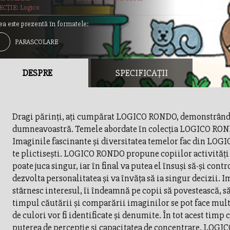
CȚIE: Logico
ea este prezentă în formatele:
PARASCOLARE
DESPRE
SPECIFICAȚII
Dragi părinţi, aţi cumpărat LOGICO RONDO, demonstrând a
dumneavoastră. Temele abordate în colecţia LOGICO ROND
Imaginile fascinante şi diversitatea temelor fac din LOGIC
te plictiseşti. LOGICO RONDO propune copiilor activităţ
poate juca singur, iar în final va putea el însuşi să-şi cont
dezvolta personalitatea şi va învăţa să ia singur decizii. I
stârnesc interesul, îi îndeamnă pe copii să povestească, să
timpul căutării şi comparării imaginilor se pot face multe d
de culori vor fi identificate şi denumite. În tot acest timp
puterea de percepţie şi capacitatea de concentrare. LOGI