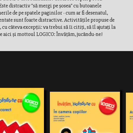
. Este distractiv "să mergi pe şosea" cu butoanele
nerile de pe spatele paginilor - cum ar fi desenatul,
entate sunt foarte distractive. Activităţile propuse de
âteva excepţii: va trebui să îi citiţi, să îl ajutaţi la
. De aici şi mottoul LOGICO: Învăţăm, jucându-ne!