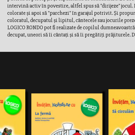
intervină activ în povestire, altfel spus să "dirijeze" jocul
colorate şi apoi să "parchezi" în garajul potrivit. Şi propu
coloratul, decupatul şi lipitul, cântecele sau jocurile prez
LOGICO RONDO pot fi realizate de copilul dumneavoastră, cu c
decupat, uneori să îi cântaţi şi să îi pregătiţi prăjiturele