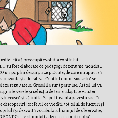
stfel că vă preocupă evoluţia copilului
O au fost elaborate de pedagogi de renume mondial.
O un joc plin de surprize plăcute, de care nu apuci să
i amuzante şi educative. Copilul dumneavoastră se
roleze rezultatele. Greşelile sunt permise. Astfel îşi va
maginile vesele şi selecţia de teme adaptate vârstei
 ghicească şi să imite. Se pot inventa povestioare, în
escoperiri: tot felul de vietăţi, tot felul de lucruri şi
 copilul îşi dezvoltă vocabularul, simţul de observaţie,
CO RONDO este stimulativ deoarece copiii pot să