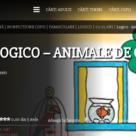
CĂRȚI ADULTI
CĂRȚI TINERI
CĂRȚI COPII
NĂ
|
NONFICTIUNE COPII
|
PARASCOLARE
|
LOGICO
|
03-05 ANI
|
Logico - a
OGICO – ANIMALE DE
ken
0,00 din 5 stele
Adaugă la favorite
Imprimă acest articol
5 ANI
LOGICO
ASCOLARE
NONFICTIUNE COPII