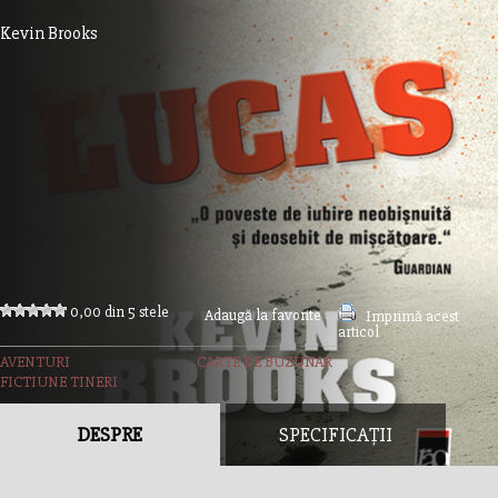
Kevin Brooks
0,00 din 5 stele
Adaugă la favorite
Imprimă acest
articol
AVENTURI
CARTE DE BUZUNAR
FICTIUNE TINERI
DESPRE
SPECIFICAȚII