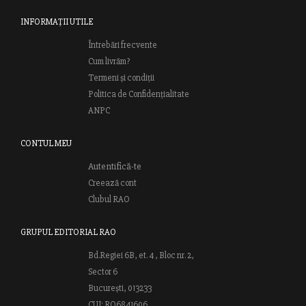
INFORMAȚII UTILE
Întrebări frecvente
Cum livrăm?
Termeni și condiții
Politica de Confidențialitate
ANPC
CONTUL MEU
Autentifică-te
Creează cont
Clubul RAO
GRUPUL EDITORIAL RAO
Bd.Regiei 6B, et. 4 , Bloc nr. 2,
Sector 6
București, 013233
CUI: RO6841606