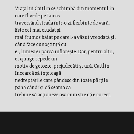
Viaţa lui Caitlin se schimbă din momentul în
care îl vede pe Lucas
traversând strada într-o zi fierbinte de vară.
Este cel mai ciudat şi
mai frumos băiat pe care l-a văzut vreodată şi,
când face cunoştinţă cu
el, lumea ei parcă înfloreşte. Dar, pentru alţii,
el ajunge repede un
motiv de gelozie, prejudecăţi şi ură. Caitlin
încearcă să înţeleagă
nedreptăţile care pândesc din toate părţile
până când îşi dă seama că
trebuie să acţioneze aşa cum ştie că e corect.