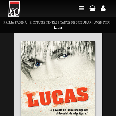
PRIMA PAGINĂ
|
FICTIUNE TINERI
|
CARTE DE BUZUNAR
|
AVENTURI
|
Lucas