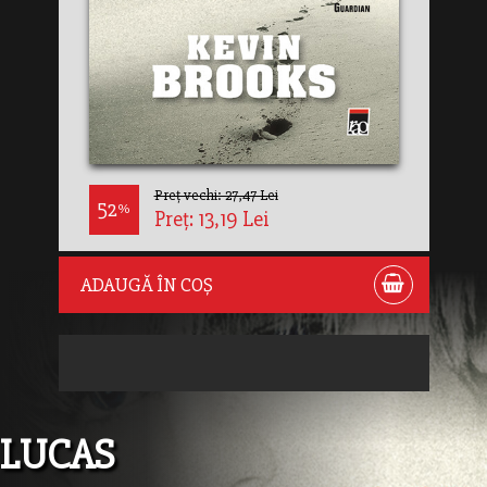
Preț vechi: 27,47 Lei
52
%
Preț: 13,19 Lei
ADAUGĂ ÎN COȘ
LUCAS