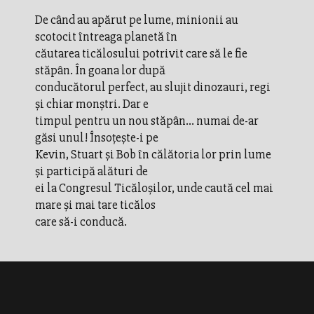
De când au apărut pe lume, minionii au
scotocit întreaga planetă în
căutarea ticălosului potrivit care să le fie
stăpân. În goana lor după
conducătorul perfect, au slujit dinozauri, regi
şi chiar monştri. Dar e
timpul pentru un nou stăpân... numai de-ar
găsi unul! Însoţeşte-i pe
Kevin, Stuart şi Bob în călătoria lor prin lume
şi participă alături de
ei la Congresul Ticăloşilor, unde caută cel mai
mare şi mai tare ticălos
care să-i conducă.