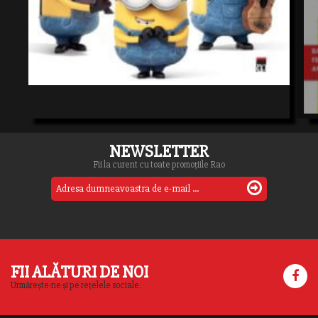
NEWSLETTER
Fii la curent cu toate promoțiile Rao
FII ALĂTURI DE NOI
Urmărește-ne și pe rețelele sociale.