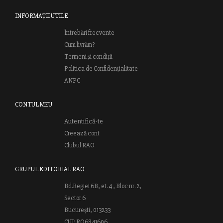
INFORMAȚII UTILE
Întrebări frecvente
Cum livrăm?
Termeni și condiții
Politica de Confidențialitate
ANPC
CONTUL MEU
Autentifică-te
Creează cont
Clubul RAO
GRUPUL EDITORIAL RAO
Bd.Regiei 6B, et. 4 , Bloc nr. 2,
Sector 6
București, 013233
CUI: RO6841606