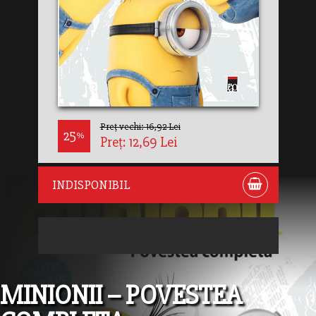
Preț vechi: 16,92 Lei
25
%
Preț: 12,69 Lei
INDISPONIBIL
MINIONII – POVESTEA