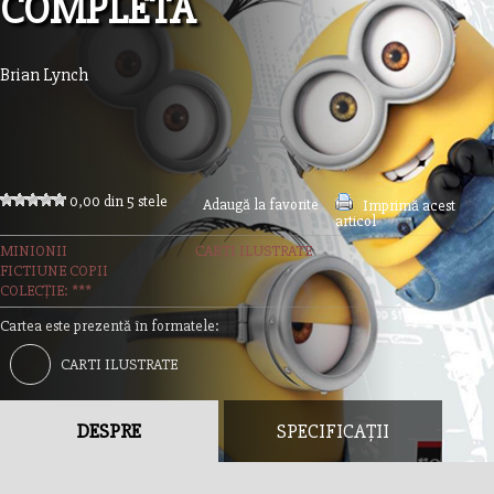
COMPLETA
Brian Lynch
0,00 din 5 stele
Adaugă la favorite
Imprimă acest
articol
MINIONII
CARTI ILUSTRATE
FICTIUNE COPII
COLECȚIE: ***
Cartea este prezentă în formatele:
CARTI ILUSTRATE
DESPRE
SPECIFICAȚII