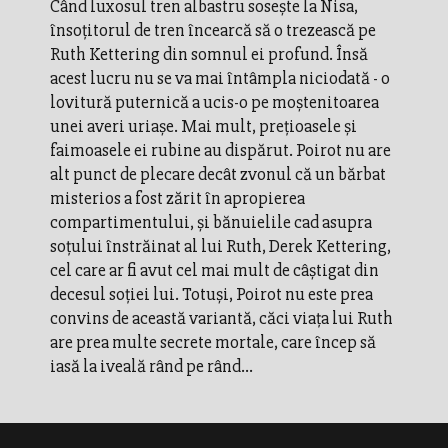
Când luxosul tren albastru soseşte la Nisa,
însoţitorul de tren încearcă să o trezească pe
Ruth Kettering din somnul ei profund. Însă
acest lucru nu se va mai întâmpla niciodată - o
lovitură puternică a ucis-o pe moştenitoarea
unei averi uriaşe. Mai mult, preţioasele şi
faimoasele ei rubine au dispărut. Poirot nu are
alt punct de plecare decât zvonul că un bărbat
misterios a fost zărit în apropierea
compartimentului, şi bănuielile cad asupra
soţului înstrăinat al lui Ruth, Derek Kettering,
cel care ar fi avut cel mai mult de câştigat din
decesul soţiei lui. Totuşi, Poirot nu este prea
convins de această variantă, căci viaţa lui Ruth
are prea multe secrete mortale, care încep să
iasă la iveală rând pe rând...