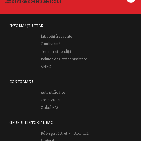
Urmărește-ne și pe rețelele sociale.
INFORMAȚII UTILE
Întrebări frecvente
Cum livrăm?
Termeni și condiții
Politica de Confidențialitate
ANPC
CONTUL MEU
Autentifică-te
Creează cont
Clubul RAO
GRUPUL EDITORIAL RAO
Bd.Regiei 6B, et. 4 , Bloc nr. 2,