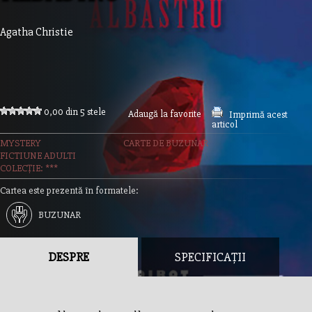
Agatha Christie
0,00 din 5 stele
Adaugă la favorite
Imprimă acest
articol
MYSTERY
CARTE DE BUZUNAR
FICTIUNE ADULTI
COLECȚIE: ***
Cartea este prezentă în formatele:
BUZUNAR
DESPRE
SPECIFICAȚII