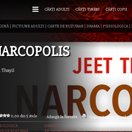
CĂRȚI ADULTI
CĂRȚI TINERI
CĂRȚI COPII
GINĂ
|
FICTIUNE ADULTI
|
CARTE DE BUZUNAR
|
DRAMA
|
PSIHOLOGICA
|
ARCOPOLIS
t Thayil
0,00 din 5 stele
Adaugă la favorite
Imprimă acest articol
HOLOGICA
DRAMA
TE DE BUZUNAR
FICTIUNE ADULTI