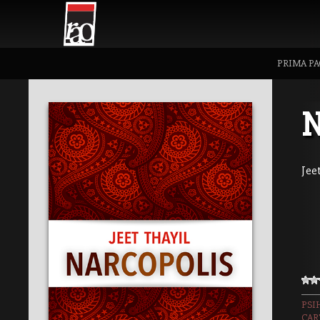
PRIMA PA
N
Jee
PSI
CAR