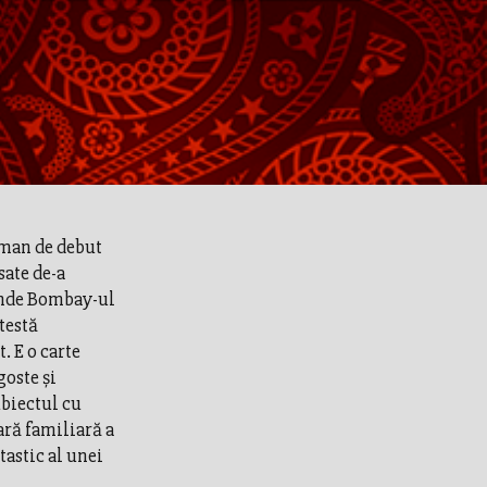
oman de debut
sate de-a
rinde Bombay-ul
testă
. E o carte
goste şi
biectul cu
ară familiară a
tastic al unei