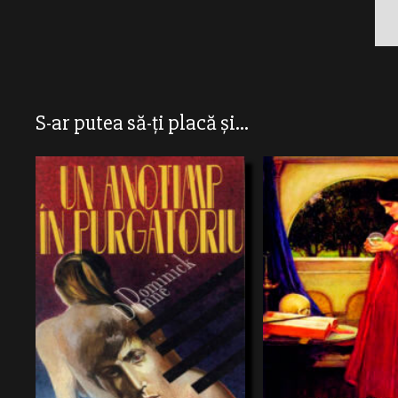
S-ar putea să-ți placă și...
Ne aflăm în Argentina colonia
începutul secolului al XVIII-l
oraş de provincie, Córdoba 
Tulburătoare această poveste despre
Familia de nobiliBernal de Z
băiatul sărac – Harrison şi băiatulbogat –