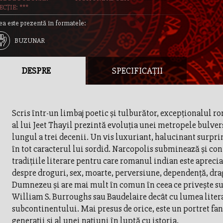
CȚIE: ***
ea este prezentă în formatele:
BUZUNAR
DESPRE
SPECIFICAȚII
Scris într-un limbaj poetic şi tulburător, excepţionalul r
al lui Jeet Thayil prezintă evoluţia unei metropele bulver
lungul a trei decenii. Un vis luxuriant, halucinant surp
în tot caracterul lui sordid. Narcopolis subminează şi con
tradiţiile literare pentru care romanul indian este apreciat
despre droguri, sex, moarte, perversiune, dependenţă, dra
Dumnezeu şi are mai mult în comun în ceea ce priveşte su
William S. Burroughs sau Baudelaire decât cu lumea liter
subcontinentului. Mai presus de orice, este un portret fan
generaţii şi al unei naţiuni în luptă cu istoria.