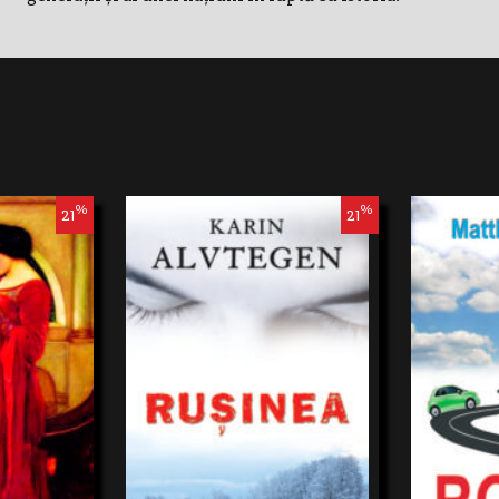
%
%
21
21
lă de la
Când un tragic accident rutier aduce
Povestea relata
ea,într-un mic
laolaltă două femei care nu secunoşteau,
de 9 ani, despr
del Tucumán.
nici una nu are habar cum i se va schimba
Roma, împreună
úńiga duce o
viaţa.Violentesecrete de familie, aflate în
Jemima, estesim