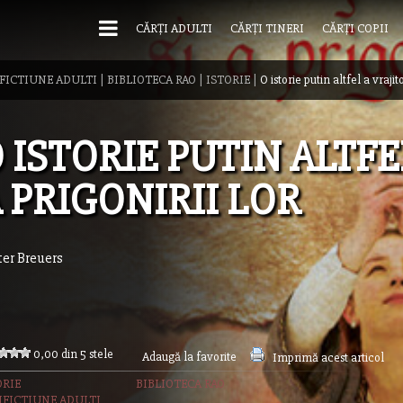
CĂRȚI ADULTI
CĂRȚI TINERI
CĂRȚI COPII
FICTIUNE ADULTI
|
BIBLIOTECA RAO
|
ISTORIE
|
O istorie putin altfel a vrajit
 ISTORIE PUTIN ALTFE
 PRIGONIRII LOR
ter Breuers
0,00 din 5 stele
Adaugă la favorite
Imprimă acest articol
ORIE
BIBLIOTECA RAO
FICTIUNE ADULTI