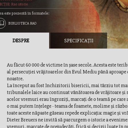
CȚIE: Rao istorie
ea este prezentă în formatele:
BIBLIOTECA RAO
DESPRE
SPECIFICAȚII
Au făcut 60 000 de victime în şase secole. Acesta este terib
al persecuţiei vrăjitoarelor din Evul Mediu până aproape
noastre.
La început au fost Inchizitorii bisericii, mai târziu tot m
tribunalele laice au continuat vânătoarea de vrăjitoare ş
acelor vremuri erau îngroziţi, marcaţi de o teamă pe care 
o mai putem înţelege - teama de foamete, molime şi război
toate aceste năpaste găseau repede explicaţia: magie şi vră
Dieter Breuers ne invită să parcurgem o istorie a evenime
vremuri, marcate de prejudecăţi, frică şi decizii luate în p