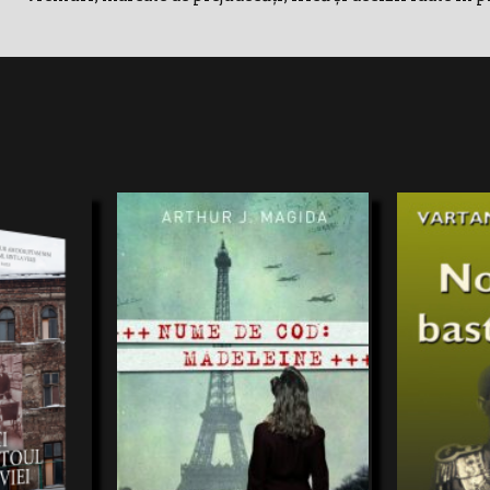
Ştiu că se poar
subţire, adică i