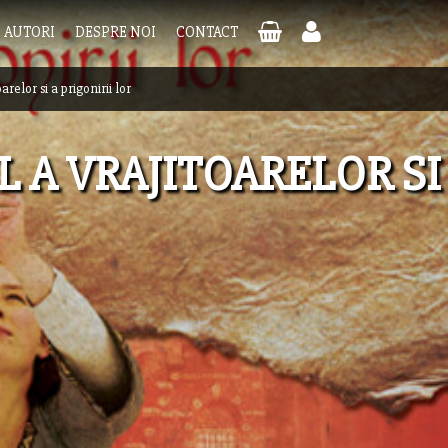
AUTORI
DESPRE NOI
CONTACT
oarelor si a prigonirii lor
L A VRAJITOARELOR SI