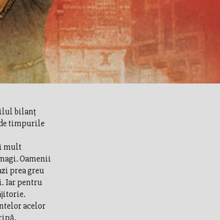
ilul bilanţ
 de timpurile
ai mult
i magi. Oamenii
azi prea greu
. Iar pentru
jitorie.
ntelor acelor
ripă.