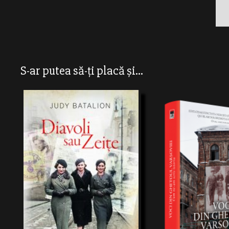
S-ar putea să-ți placă și...
„Nu erau oameni, poate diavoli sau zeițe.
Calme. Agile precum artisteledecirc.
Adesea trăgeau simultan cu pistoale ținute
în ambele mâini. Aprigeînluptă, drepte