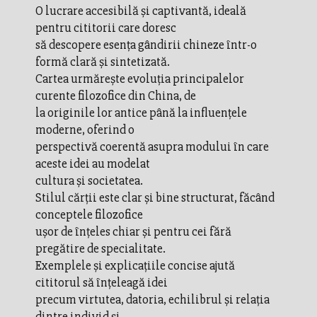
O lucrare accesibilă și captivantă, ideală
pentru cititorii care doresc
să descopere esența gândirii chineze într-o
formă clară și sintetizată.
Cartea urmărește evoluția principalelor
curente filozofice din China, de
la originile lor antice până la influențele
moderne, oferind o
perspectivă coerentă asupra modului în care
aceste idei au modelat
cultura și societatea.
Stilul cărții este clar și bine structurat, făcând
conceptele filozofice
ușor de înțeles chiar și pentru cei fără
pregătire de specialitate.
Exemplele și explicațiile concise ajută
cititorul să înțeleagă idei
precum virtutea, datoria, echilibrul și relația
dintre individ și