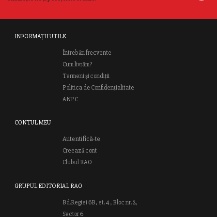
INFORMAȚII UTILE
Întrebări frecvente
Cum livrăm?
Termeni și condiții
Politica de Confidențialitate
ANPC
CONTUL MEU
Autentifică-te
Creează cont
Clubul RAO
GRUPUL EDITORIAL RAO
Bd.Regiei 6B, et. 4 , Bloc nr. 2,
Sector 6