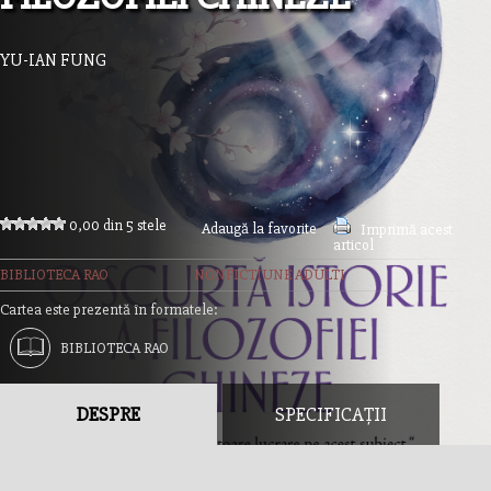
YU-IAN FUNG
0,00 din 5 stele
Adaugă la favorite
Imprimă acest
articol
BIBLIOTECA RAO
NONFICTIUNE ADULTI
Cartea este prezentă în formatele:
BIBLIOTECA RAO
DESPRE
SPECIFICAȚII