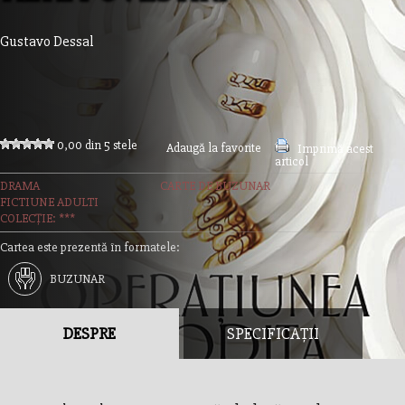
Gustavo Dessal
0,00 din 5 stele
Adaugă la favorite
Imprimă acest
articol
DRAMA
CARTE DE BUZUNAR
FICTIUNE ADULTI
COLECȚIE: ***
Cartea este prezentă în formatele:
BUZUNAR
DESPRE
SPECIFICAȚII