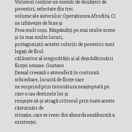
Volumul conţine un număr de douăzeci de
povestiri, selectate din trei
volume ale autorului: Operaţiunea Afrodita, Ci
ne izbăveşte de bine şi
Prea mult roşu. Răspândiţi pe mai multe scene
şi în mai multe locuri,
protagoniştii acestei colecţii de povestiri sunt
legaţi de firul
călăuzitor al singurătăţii şi al dezrădăcinării
fiinţei umane. Gustavo
Dessal creează o atmosferă în continuă
schimbare, locuită de fiinţe care
ne surprind prin întorsătura neaşteptată pe
care o iau destinele lor şi
reuşeşte să-şi atragă cititorul prin toate aceste
răsturnări de
situaţie, care se ivesc din absurda nesăbuinţă a
existenţei.