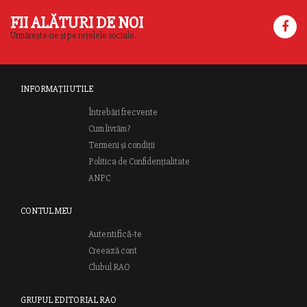
FII ALĂTURI DE NOI
Urmărește-ne și pe rețelele sociale.
INFORMAȚII UTILE
Întrebări frecvente
Cum livrăm?
Termeni și condiții
Politica de Confidențialitate
ANPC
CONTUL MEU
Autentifică-te
Creează cont
Clubul RAO
GRUPUL EDITORIAL RAO