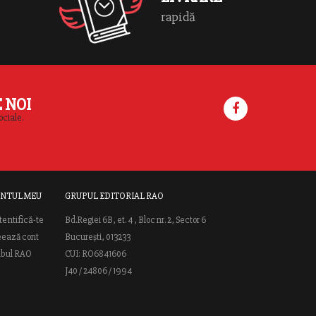
rapidă
E NOI
ociale.
NTUL MEU
GRUPUL EDITORIAL RAO
tentifică-te
Bd.Regiei 6B, et. 4 , Bloc nr. 2, Sector 6
eează cont
București, 013233
ubul RAO
CUI: RO6841606
J40 / 24806 / 1994