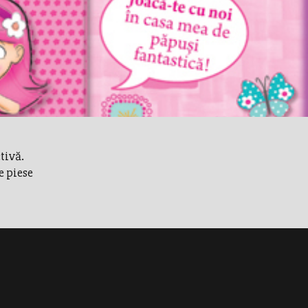
tivă.
e piese