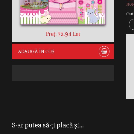
NON
Cart
Preț: 72,94 Lei
ACT
ADAUGĂ ÎN COȘ
S-ar putea să-ți placă și...