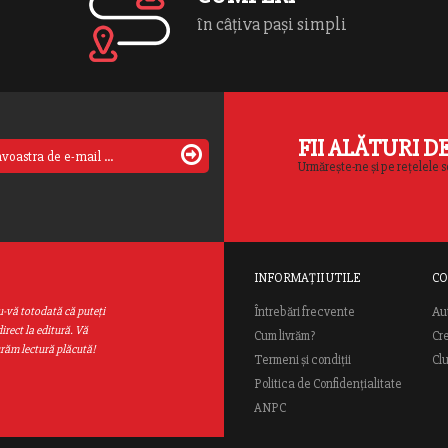
în câțiva pași simpli
FII ALĂTURI D
Urmărește-ne și pe rețelele s
INFORMAȚII UTILE
CO
Au
u-vă totodată că puteţi
Întrebări frecvente
irect la editură. Vă
Cum livrăm?
Cr
urăm lectură plăcută!
Termeni și condiții
Cl
Politica de Confidențialitate
ANPC