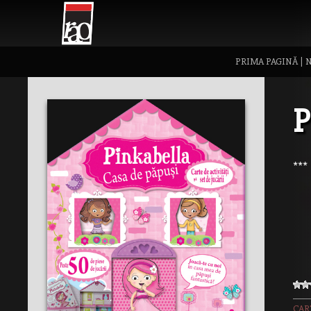
PRIMA PAGINĂ
|
N
P
***
CAR