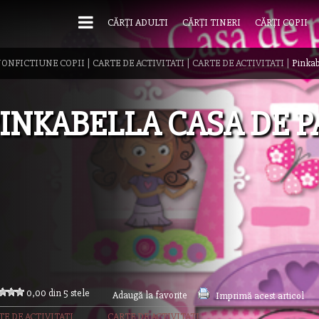
CĂRȚI ADULTI
CĂRȚI TINERI
CĂRȚI COPII
ONFICTIUNE COPII
|
CARTE DE ACTIVITATI
|
CARTE DE ACTIVITATI
|
Pinkab
INKABELLA CASA DE P
0,00 din 5 stele
Adaugă la favorite
Imprimă acest articol
TE DE ACTIVITATI
CARTE DE ACTIVITATI