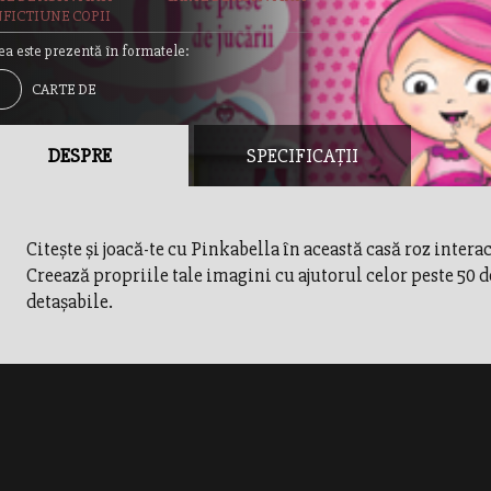
FICTIUNE COPII
ea este prezentă în formatele:
CARTE DE
IVITATI
DESPRE
SPECIFICAȚII
Citeşte şi joacă-te cu Pinkabella în această casă roz interac
Creează propriile tale imagini cu ajutorul celor peste 50 d
detaşabile.