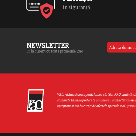
în siguranță
NEWSLETTER
Fii la curent cu toate promoțiile Rao
Vă invităm să descoperiţi lumea cărţilor RAO, amintind
comanda titlurile preferate on-line sau contactându-ne d
aşteptăm să vă bucuraţi de ofertele speciale RAO şi vă 