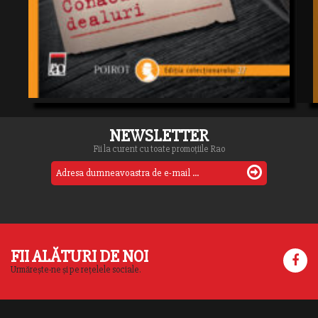
NEWSLETTER
Fii la curent cu toate promoțiile Rao
FII ALĂTURI DE NOI
Urmărește-ne și pe rețelele sociale.