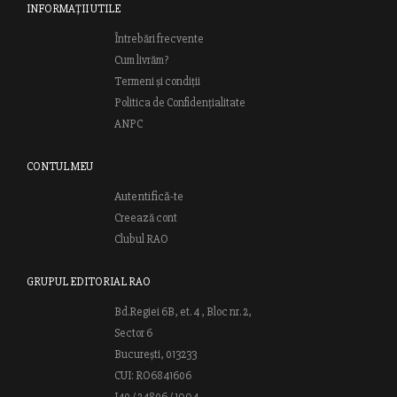
INFORMAȚII UTILE
Întrebări frecvente
Cum livrăm?
Termeni și condiții
Politica de Confidențialitate
ANPC
CONTUL MEU
Autentifică-te
Creează cont
Clubul RAO
GRUPUL EDITORIAL RAO
Bd.Regiei 6B, et. 4 , Bloc nr. 2,
Sector 6
București, 013233
CUI: RO6841606