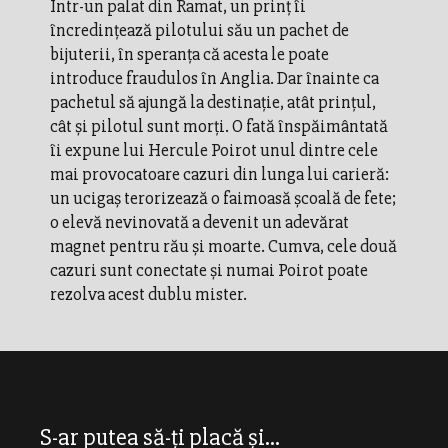
Într-un palat din Ramat, un prinţ îi
încredinţează pilotului său un pachet de
bijuterii, în speranţa că acesta le poate
introduce fraudulos în Anglia. Dar înainte ca
pachetul să ajungă la destinaţie, atât prinţul,
cât şi pilotul sunt morţi. O fată înspăimântată
îi expune lui Hercule Poirot unul dintre cele
mai provocatoare cazuri din lunga lui carieră:
un ucigaş terorizează o faimoasă şcoală de fete;
o elevă nevinovată a devenit un adevărat
magnet pentru rău şi moarte. Cumva, cele două
cazuri sunt conectate şi numai Poirot poate
rezolva acest dublu mister.
S-ar putea să-ți placă și...