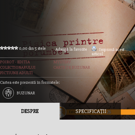
0,00 din 5 stele
Adaugă la favorite
Imprimă acest
articol
POIROT - EDITIA
MYSTERY
COLECTIONARULUI
CARTE DE BUZUNAR
FICTIUNE ADULTI
Cartea este prezentă în formatele:
BUZUNAR
DESPRE
SPECIFICAȚII