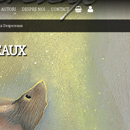
AUTORI
DESPRE NOI
CONTACT
ui Despereaux
EAUX