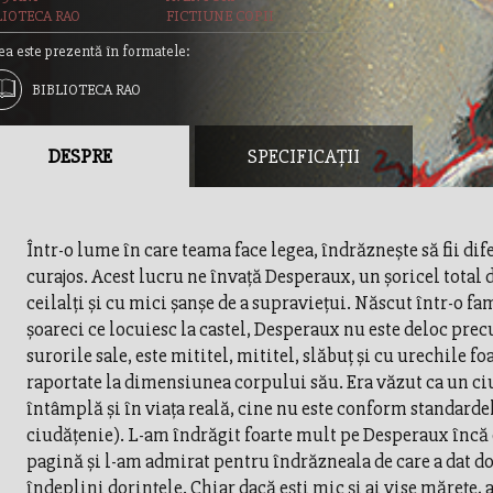
LIOTECA RAO
FICTIUNE COPII
ea este prezentă în formatele:
BIBLIOTECA RAO
DESPRE
SPECIFICAȚII
Într-o lume în care teama face legea, îndrăznește să fii difer
curajos. Acest lucru ne învață Desperaux, un șoricel total d
ceilalți și cu mici șanșe de a supraviețui. Născut într-o fa
șoareci ce locuiesc la castel, Desperaux nu este deloc precu
surorile sale, este mititel, mititel, slăbuț și cu urechile fo
raportate la dimensiunea corpului său. Era văzut ca un ci
întâmplă și în viața reală, cine nu este conform standardel
ciudățenie). L-am îndrăgit foarte mult pe Desperaux încă 
pagină și l-am admirat pentru îndrăzneala de care a dat do
îndeplini dorințele. Chiar dacă ești mic și ai vise mărețe, 