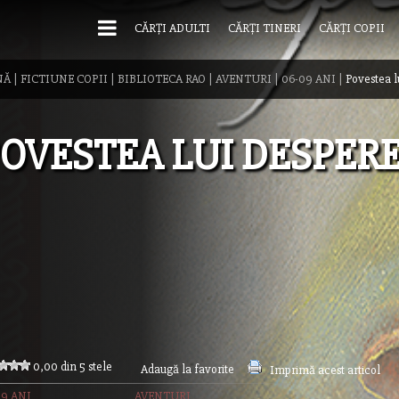
CĂRȚI ADULTI
CĂRȚI TINERI
CĂRȚI COPII
NĂ
|
FICTIUNE COPII
|
BIBLIOTECA RAO
|
AVENTURI
|
06-09 ANI
|
Povestea l
OVESTEA LUI DESPER
0,00 din 5 stele
Adaugă la favorite
Imprimă acest articol
09 ANI
AVENTURI