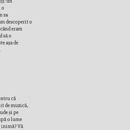
iţi: un
 o
m sa
am descoperit o
t când eram
d să o
te aşa de
.
entru că
tit de muzică,
ude şi pe
după o lume
u inimă? Vă