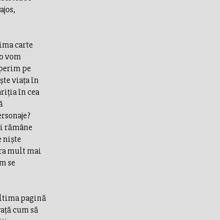
ajos,
rima carte
 o vom
operim pe
şte viaţa în
riţia în cea
ă
ersonaje?
 si rămâne
e nişte
era mult mai
um se
ultima pagină
vaţă cum să