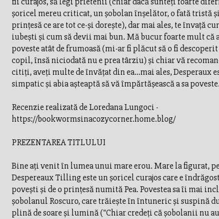
fii curajos, să legi prietenii (chiar dacă sunteţi foarte difer
şoricel mereu criticat, un şobolan înşelător, o fată tristă şi
prinţesă ce are tot ce-şi doreşte), dar mai ales, te învaţă cu
iubeşti şi cum să devii mai bun. Mă bucur foarte mult că 
poveste atât de frumoasă (mi-ar fi plăcut să o fi descoperi
copil, însă niciodată nu e prea târziu) şi chiar vă recoman
citiţi, aveţi multe de învăţat din ea…mai ales, Desperaux es
simpatic şi abia aşteaptă să vă împărtăşească a sa poveste
Recenzie realizată de Loredana Lungoci -
https://bookwormsinacozycorner.home.blog/
PREZENTAREA TITLULUI
Bine aţi venit în lumea unui mare erou. Mare la figurat, p
Despereaux Tilling este un şoricel curajos care e îndrăgos
poveşti şi de o prinţesă numită Pea. Povestea sa îi mai incl
şobolanul Roscuro, care trăieşte în întuneric şi suspină 
plină de soare şi lumină ("Chiar credeţi că şobolanii nu a