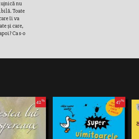
lujnică nu
ibilă. Toate
are îi va
te şi care,
apoi? Ca s-o
%
%
42
47