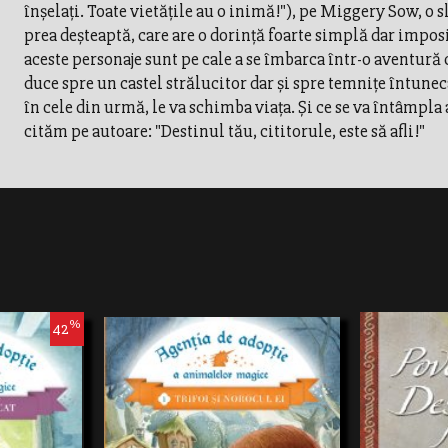
înşelaţi. Toate vietăţile au o inimă!"), pe Miggery Sow, o s
prea deşteaptă, care are o dorinţă foarte simplă dar impos
aceste personaje sunt pe cale a se îmbarca într-o aventură c
duce spre un castel strălucitor dar şi spre temniţe întuneca
în cele din urmă, le va schimba viaţa. Şi ce se va întâmpla 
cităm pe autoare: "Destinul tău, cititorule, este să afli!"
%
42