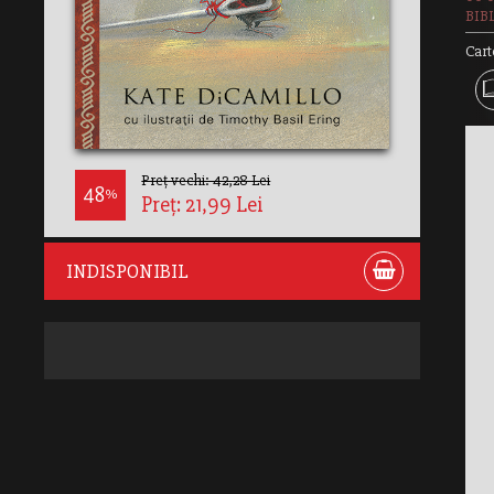
BIB
Cart
Preț vechi: 42,28 Lei
48
%
Preț: 21,99 Lei
INDISPONIBIL