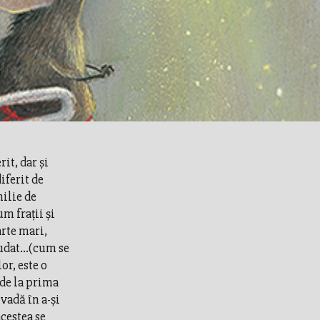
it, dar și
iferit de
milie de
m fraţii şi
arte mari,
udat...(cum se
or, este o
de la prima
vadă în a-și
acestea se