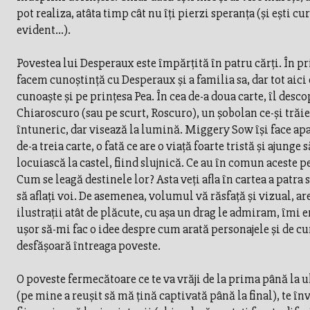
pot realiza, atâta timp cât nu îți pierzi speranța (şi eşti cur
evident…).
Povestea lui Desperaux este împărţită în patru cărţi. În p
facem cunoştinţă cu Desperaux şi a familia sa, dar tot aici
cunoaşte şi pe prinţesa Pea. În cea de-a doua carte, îl desc
Chiaroscuro (sau pe scurt, Roscuro), un şobolan ce-şi trăie
întuneric, dar visează la lumină. Miggery Sow îşi face apa
de-a treia carte, o fată ce are o viaţă foarte tristă şi ajunge s
locuiască la castel, fiind slujnică. Ce au în comun aceste p
Cum se leagă destinele lor? Asta veţi afla în cartea a patra
să aflaţi voi. De asemenea, volumul vă răsfaţă şi vizual, ar
ilustraţii atât de plăcute, cu aşa un drag le admiram, îmi 
uşor să-mi fac o idee despre cum arată personajele şi de c
desfăşoară întreaga poveste.
O poveste fermecătoare ce te va vrăji de la prima până la 
(pe mine a reuşit să mă ţină captivată până la final), te în