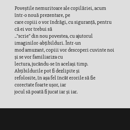
Poveştile nemuritoare ale copilăriei, acum
într-o nouă prezentare, pe
care copiii o vor îndrăgi, cu siguranţă, pentru
că ei vor trebui să
.."scrie" din nou povestea, cu ajutorul
imaginilor-abţibilduri. Într-un
mod amuzant, copiii vor descoperi cuvinte noi
şi se vor familiariza cu
lectura, jucându-se în acelaşi timp.
Abţibildurile pot fi dezlipite şi
refolosite, în aşa fel încât erorile să fie
corectate foarte uşor, iar
jocul să poată fi jucat iar şi iar.