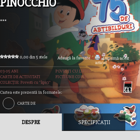
PINOCCHIO
***
0,00 din 5 stele
Adaugă la favorite
Imprimă acest
articol
03-05 ANI
POVESTI CU LIPICI
CARTE DE ACTIVITATI
FICTIUNE COPII
COLECȚIE: Povesti cu "lipici"
Cartea este prezentă în formatele:
CARTE DE
ACTIVITATI
DESPRE
SPECIFICAȚII