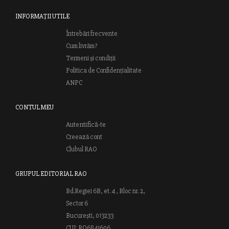
INFORMAȚII UTILE
Întrebări frecvente
Cum livrăm?
Termeni și condiții
Politica de Confidențialitate
ANPC
CONTUL MEU
Autentifică-te
Creează cont
Clubul RAO
GRUPUL EDITORIAL RAO
Bd.Regiei 6B, et. 4 , Bloc nr. 2,
Sector 6
București, 013233
CUI: RO6841606