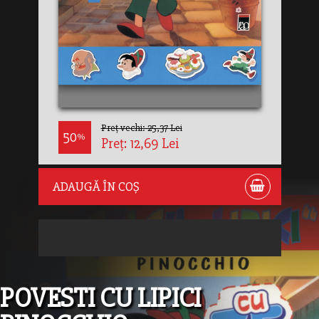
Preț vechi: 25,37 Lei
50
%
Preț: 12,69 Lei
ADAUGĂ ÎN COȘ
POVESTI CU LIPICI