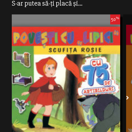
S-ar putea să-ți placă și...
%
50