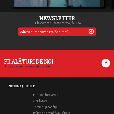
NEWSLETTER
Fii la curent cu toate promoțiile Rao
FII ALĂTURI DE NOI
Urmărește-ne și pe rețelele sociale.
INFORMAȚII UTILE
Întrebări frecvente
Cum livrăm?
Termeni și condiții
Politica de Confidențialitate