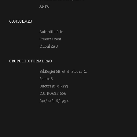
ANPC
CONTUL MEU
Autentifică-te
Creează cont
Clubul RAO
GRUPUL EDITORIAL RAO
Bd.Regiei 6B, et. 4 , Bloc nr. 2,
Sector 6
București, 013233
CUI: RO6841606
J40 / 24806 / 1994
Vă invităm să descoperiţi lumea cărţilor RAO, amintindu-vă totodată
că puteţi comanda titlurile preferate on-line sau contactându-ne direct
la editură. Vă aşteptăm să vă bucuraţi de ofertele speciale RAO şi vă