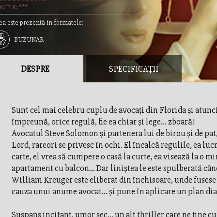
CȚIE: ***
ea este prezentă în formatele:
BUZUNAR
DESPRE
SPECIFICAȚII
Sunt cel mai celebru cuplu de avocaţi din Florida şi atunc
împreună, orice regulă, fie ea chiar şi lege... zboară!
Avocatul Steve Solomon şi partenera lui de birou şi de pat
Lord, rareori se privesc în ochi. El încalcă regulile, ea luc
carte, el vrea să cumpere o casă la curte, ea visează la o m
apartament cu balcon... Dar liniştea le este spulberată cân
William Kreuger este eliberat din închisoare, unde fusese
cauza unui anume avocat... şi pune în aplicare un plan diab
Suspans incitant, umor sec... un alt thriller care ne ţine cu