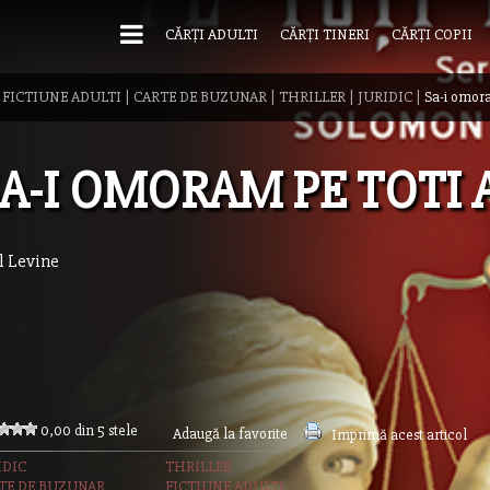
CĂRȚI ADULTI
CĂRȚI TINERI
CĂRȚI COPII
|
FICTIUNE ADULTI
|
CARTE DE BUZUNAR
|
THRILLER
|
JURIDIC
|
Sa-i omora
A-I OMORAM PE TOTI 
l Levine
0,00 din 5 stele
Adaugă la favorite
Imprimă acest articol
IDIC
THRILLER
TE DE BUZUNAR
FICTIUNE ADULTI