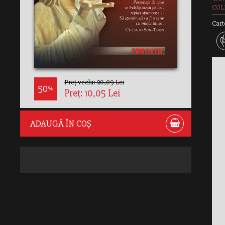
COLE
Cart
Preț vechi: 20,09 Lei
50
%
Preț: 10,05 Lei
ADAUGĂ ÎN COȘ