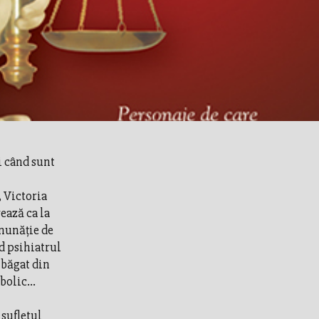
i când sunt
, Victoria
rează ca la
inunăţie de
d psihiatrul
 băgat din
olic...
 sufletul