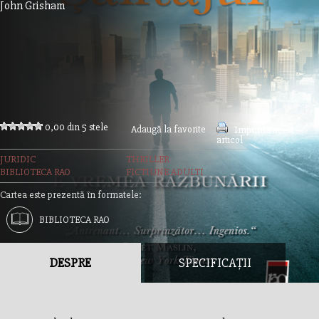
John Grisham
0,00 din 5 stele
Adaugă la favorite
Imprimă acest
articol
JURIDIC
THRILLER
BIBLIOTECA RAO
FICTIUNE ADULTI
Cartea este prezentă în formatele:
BIBLIOTECA RAO
DESPRE
SPECIFICAȚII