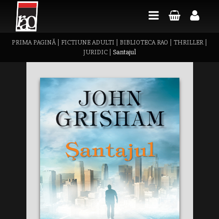
PRIMA PAGINĂ
|
FICTIUNE ADULTI
|
BIBLIOTECA RAO
|
THRILLER
|
JURIDIC
|
Santajul