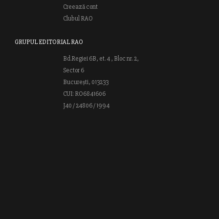
Creează cont
Clubul RAO
GRUPUL EDITORIAL RAO
Bd.Regiei 6B, et. 4 , Bloc nr. 2,
Sector 6
București, 013233
CUI: RO6841606
J40 / 24806 / 1994
Vă invităm să descoperiţi lumea cărţilor RAO, amintindu-vă totodată
că puteţi comanda titlurile preferate on-line sau contactându-ne direct
la editură. Vă aşteptăm să vă bucuraţi de ofertele speciale RAO şi vă
urăm lectură plăcută!
Web design by
End Soft Design
| Copyright © 2016 - 2026 Grupul
Editorial Rao.ro