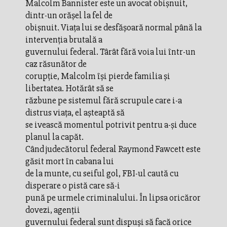
Malcolm Bannister este un avocat obişnuit,
dintr-un orăşel la fel de
obişnuit. Viaţa lui se desfăşoară normal până la
intervenţia brutală a
guvernului federal. Târât fără voia lui într-un
caz răsunător de
corupţie, Malcolm îşi pierde familia şi
libertatea. Hotărât să se
răzbune pe sistemul fără scrupule care i-a
distrus viaţa, el aşteaptă să
se ivească momentul potrivit pentru a-şi duce
planul la capăt.
Când judecătorul federal Raymond Fawcett este
găsit mort în cabana lui
de la munte, cu seiful gol, FBI-ul caută cu
disperare o pistă care să-i
pună pe urmele criminalului. În lipsa oricăror
dovezi, agenţii
guvernului federal sunt dispuşi să facă orice