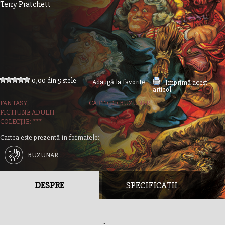
Terry Pratchett
0,00 din 5 stele
Adaugă la favorite
Imprimă acest
articol
FANTASY
CARTE DE BUZUNAR
FICTIUNE ADULTI
COLECȚIE: ***
Cartea este prezentă în formatele:
BUZUNAR
DESPRE
SPECIFICAȚII