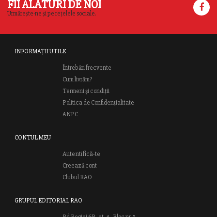
FII ALĂTURI DE NOI
Urmărește-ne și pe rețelele sociale.
INFORMAȚII UTILE
Întrebări frecvente
Cum livrăm?
Termeni și condiții
Politica de Confidențialitate
ANPC
CONTUL MEU
Autentifică-te
Creează cont
Clubul RAO
GRUPUL EDITORIAL RAO