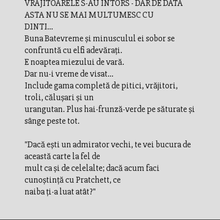
VRAJITOARELE S-AU ÎNTORS - DAR DE DATA
ASTA NU SE MAI MULTUMESC CU
DINTI...
Buna Batevreme şi minusculul ei sobor se
confruntă cu elfi adevăraţi.
E noaptea miezului de vară.
Dar nu-i vreme de visat...
Include gama completă de pitici, vrăjitori,
troli, căluşari şi un
urangutan. Plus hai-frunză-verde pe săturate şi
sânge peste tot.
"Dacă eşti un admirator vechi, te vei bucura de
această carte la fel de
mult ca şi de celelalte; dacă acum faci
cunoştinţă cu Pratchett, ce
naiba ţi-a luat atât?"