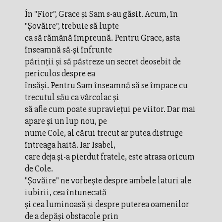
În "Fior", Grace şi Sam s-au găsit. Acum, în
"Şovăire", trebuie să lupte
ca să rămână împreună. Pentru Grace, asta
înseamnă să-şi înfrunte
părinţii şi să păstreze un secret deosebit de
periculos despre ea
însăşi. Pentru Sam înseamnă să se împace cu
trecutul său ca vârcolac şi
să afle cum poate supravieţui pe viitor. Dar mai
apare şi un lup nou, pe
nume Cole, al cărui trecut ar putea distruge
întreaga haită. Iar Isabel,
care deja şi-a pierdut fratele, este atrasa oricum
de Cole.
"Şovăire" ne vorbeşte despre ambele laturi ale
iubirii, cea întunecată
şi cea luminoasă şi despre puterea oamenilor
de a depăşi obstacole prin