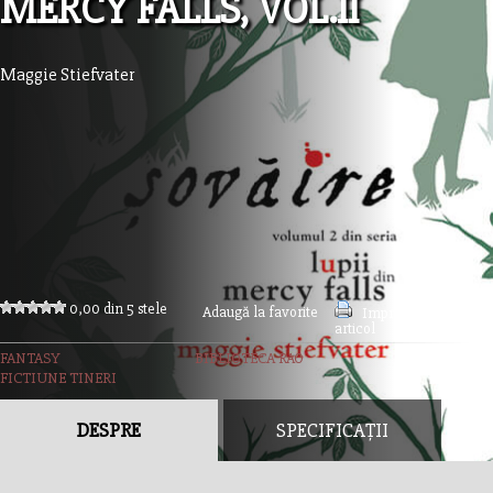
MERCY FALLS, VOL.II
Maggie Stiefvater
0,00 din 5 stele
Adaugă la favorite
Imprimă acest
articol
FANTASY
BIBLIOTECA RAO
FICTIUNE TINERI
DESPRE
SPECIFICAȚII