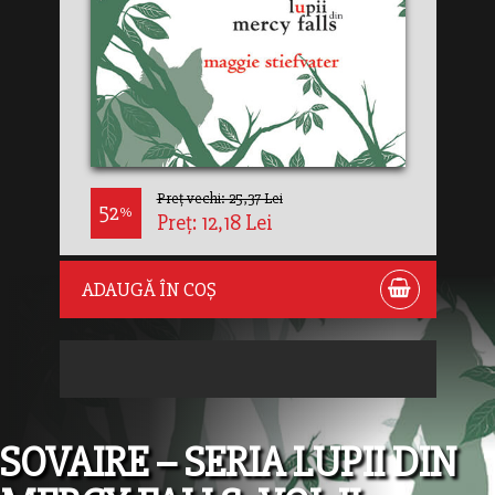
Preț vechi: 25,37 Lei
52
%
Preț: 12,18 Lei
ADAUGĂ ÎN COȘ
SOVAIRE – SERIA LUPII DIN