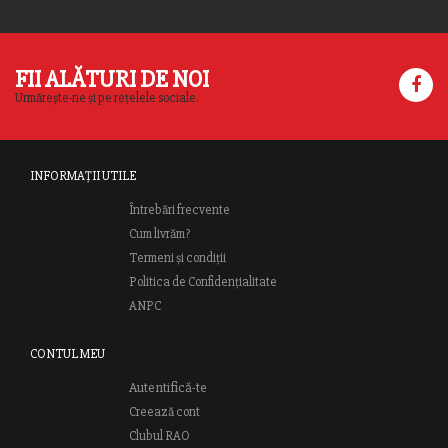
FII ALĂTURI DE NOI
Urmărește-ne și pe rețelele sociale.
INFORMAȚII UTILE
Întrebări frecvente
Cum livrăm?
Termeni și condiții
Politica de Confidențialitate
ANPC
CONTUL MEU
Autentifică-te
Creează cont
Clubul RAO