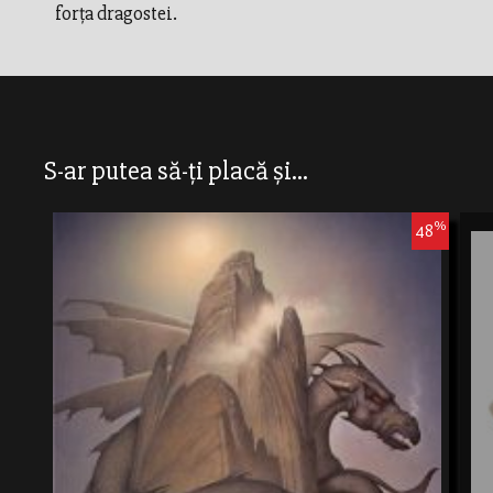
forţa dragostei.
S-ar putea să-ți placă și...
%
48