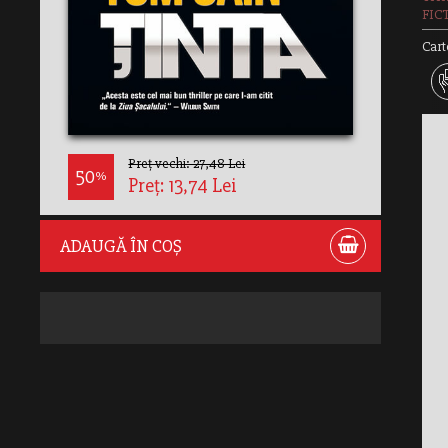
FIC
Cart
Preț vechi: 27,48 Lei
50
%
Preț: 13,74 Lei
ADAUGĂ ÎN COȘ