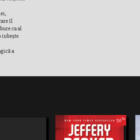
ei,
are îl
lbure ca al
o iubeşte
agică a
%
50