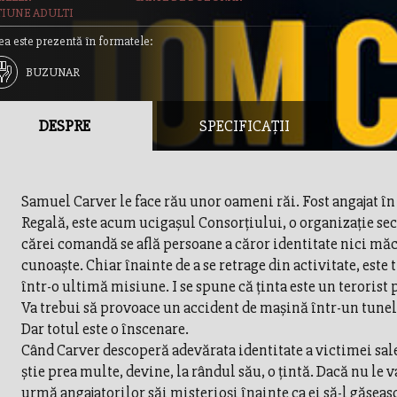
TIUNE ADULTI
ea este prezentă în formatele:
BUZUNAR
DESPRE
SPECIFICAȚII
Samuel Carver le face rău unor oameni răi. Fost angajat î
Regală, este acum ucigaşul Consorţiului, o organizaţie secr
cărei comandă se află persoane a căror identitate nici măc
cunoaşte. Chiar înainte de a se retrage din activitate, este 
într-o ultimă misiune. I se spune că ţinta este un terorist 
Va trebui să provoace un accident de maşină într-un tunel 
Dar totul este o înscenare.
Când Carver descoperă adevărata identitate a victimei sal
ştie prea multe, devine, la rândul său, o ţintă. Dacă nu le v
urmă angajatorilor săi misterioşi înainte ca ei să-l găseasc