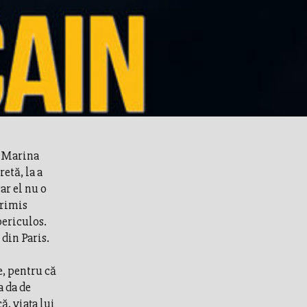
n Marina
etă, la a
ar el nu o
trimis
periculos.
din Paris.
e, pentru că
a da de
ă, viaţa lui