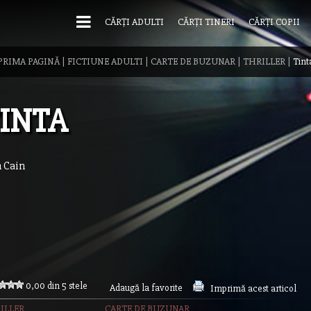
CĂRȚI ADULTI
CĂRȚI TINERI
CĂRȚI COPII
PRIMA PAGINĂ
|
FICTIUNE ADULTI
|
CARTE DE BUZUNAR
|
THRILLER
|
Tint
INTA
 Cain
0,00 din 5 stele
Adaugă la favorite
Imprimă acest articol
ILLER
CARTE DE BUZUNAR