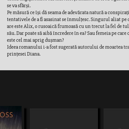
se va sfârşi.
Pe măsură ce îşi dă seama de adevărata natură a conspiraţi
tentativele de a fi asasinat se înmulţesc. Singurul aliat pe c
are este Alix, o rusoaică frumoasă cu un trecut la fel de tu
său. Dar poate să aibă încredere în ea? Sau femeia pe care 
este cel mai aprig duşman?
Ideea romanului i-a fost sugerată autorului de moartea tr
prinţesei Diana.