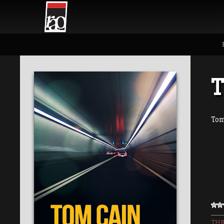
T
Tom
THR