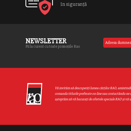
on line
70
în siguranță
NEWSLETTER
Fii la curent cu toate promoțiile Rao
Vă invităm să descoperiţi lumea cărţilor RAO, amintind
comanda titlurile preferate on-line sau contactându-ne d
aşteptăm să vă bucuraţi de ofertele speciale RAO şi vă 