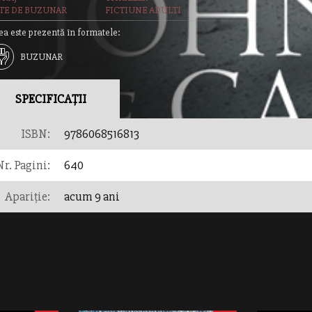
TE DE BUZUNAR
FICTIUNE ADULTI
ea este prezentă în formatele:
BUZUNAR
SPECIFICAȚII
ISBN:
9786068516813
Nr. Pagini:
640
Apariție:
acum 9 ani