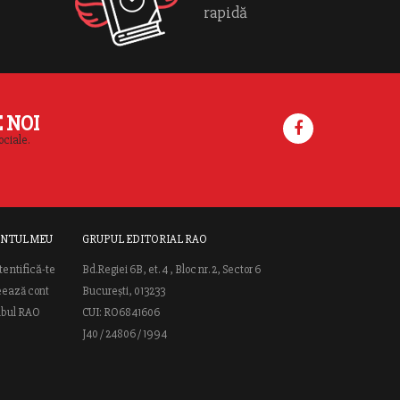
rapidă
E NOI
ociale.
NTUL MEU
GRUPUL EDITORIAL RAO
tentifică-te
Bd.Regiei 6B, et. 4 , Bloc nr. 2, Sector 6
eează cont
București, 013233
ubul RAO
CUI: RO6841606
J40 / 24806 / 1994