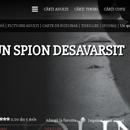
CĂRȚI ADULTI
CĂRȚI TINERI
CĂRȚI COPII
NĂ
|
FICTIUNE ADULTI
|
CARTE DE BUZUNAR
|
THRILLER
|
SPIONAJ
|
Un spi
N SPION DESAVARSIT
0,00 din 5 stele
Adaugă la favorite
Imprimă acest articol
ONAJ
THRILLER