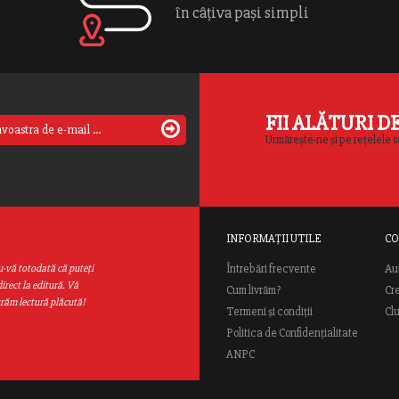
în câțiva pași simpli
FII ALĂTURI D
Urmărește-ne și pe rețelele s
INFORMAȚII UTILE
CO
Au
u-vă totodată că puteţi
Întrebări frecvente
irect la editură. Vă
Cum livrăm?
Cr
urăm lectură plăcută!
Termeni și condiții
Cl
Politica de Confidențialitate
ANPC