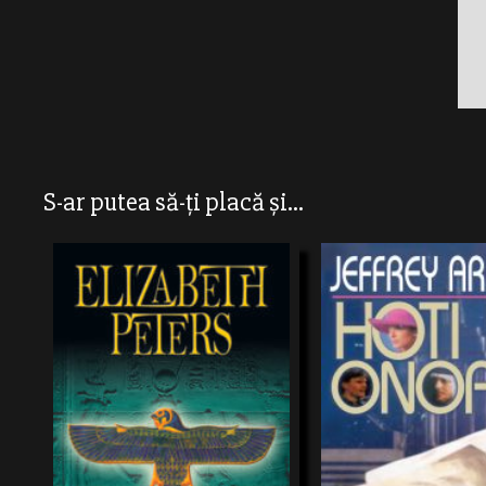
S-ar putea să-ți placă și...
Soţul Ameliei Peabody – eroina unei serii de