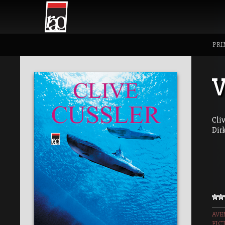
PRI
V
Cli
Dir
AVE
FIC