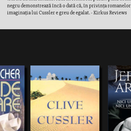
negru demonstrează încă o dată că, în privinţa romanelor
imaginaţia lui Cussler e greu de egalat. - Kirkus Reviews
xcvxcvvxcxcvx