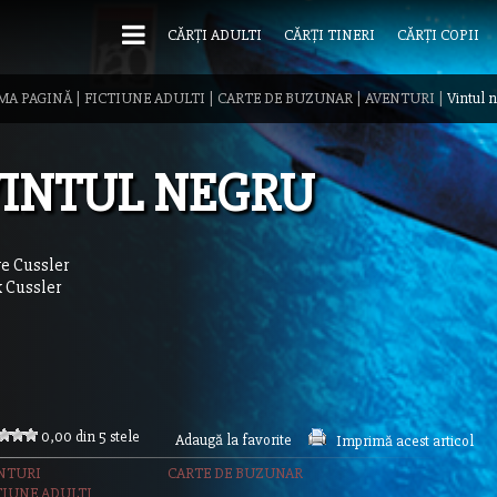
CĂRȚI ADULTI
CĂRȚI TINERI
CĂRȚI COPII
MA PAGINĂ
|
FICTIUNE ADULTI
|
CARTE DE BUZUNAR
|
AVENTURI
|
Vintul 
INTUL NEGRU
ve Cussler
k Cussler
0,00 din 5 stele
Adaugă la favorite
Imprimă acest articol
NTURI
CARTE DE BUZUNAR
TIUNE ADULTI