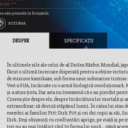
CȚIE: ***
ea este prezentă în formatele:
BUZUNAR
DESPRE
SPECIFICAȚII
În ultimele zile ale celui de-al Doilea Război Mondial, jap
făcut o ultimă încercare disperată pentru a obţine victoria
de misiune kamikaze, sub forma unor submarine trimise 
Vest a SUA, încărcate cu o armă biologică revoluţionară. 
şi-a atins ţinta. Dar asta nu înseamnă că s-au pierdut pent
Cineva ştie despre ele, despre încărcătura lor mortală şi a
extraordinar: să devină stăpânul lumii. În calea lui stau do
membri ai familiei Pitt: Dirk Pitt şi cei doi copii ai săi, 
Dirk. Deşi obişnuiţi cu confruntări aprige, pe viaţă şi pe m
trei nu au mai întâlnit răul în forma lui pură... până acu