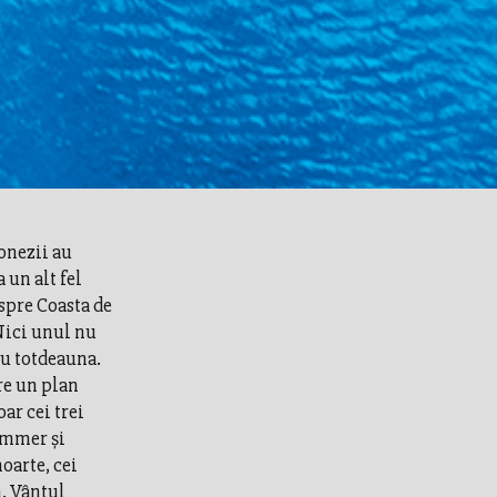
onezii au
 un alt fel
spre Coasta de
Nici unul nu
ru totdeauna.
re un plan
ar cei trei
Summer şi
oarte, cei
m. Vântul