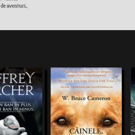
 de aventuri,
cv xxvxvcxvxvxv
D