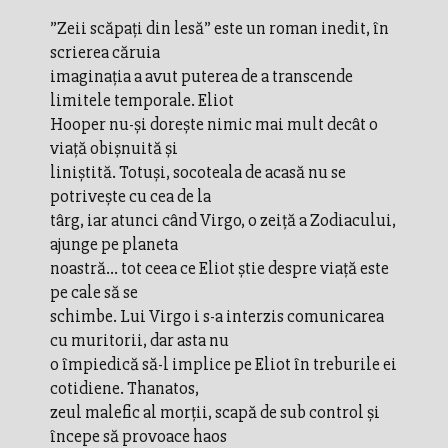
”Zeii scăpați din lesă” este un roman inedit, în
scrierea căruia
imaginaţia a avut puterea de a transcende
limitele temporale. Eliot
Hooper nu-şi doreşte nimic mai mult decât o
viaţă obişnuită şi
liniştită. Totuşi, socoteala de acasă nu se
potriveşte cu cea de la
târg, iar atunci când Virgo, o zeiţă a Zodiacului,
ajunge pe planeta
noastră... tot ceea ce Eliot ştie despre viaţă este
pe cale să se
schimbe. Lui Virgo i s-a interzis comunicarea
cu muritorii, dar asta nu
o împiedică să-l implice pe Eliot în treburile ei
cotidiene. Thanatos,
zeul malefic al morţii, scapă de sub control şi
începe să provoace haos