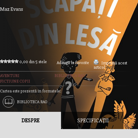
Maz Evans
0,00 din 5 stele
Adaugă la favorite
Imprimă acest
articol
AVENTURI
BIBLIOTECA RAO
FICTIUNE COPII
Cartea este prezentă în formatele:
BIBLIOTECA RAO
DESPRE
SPECIFICAȚII