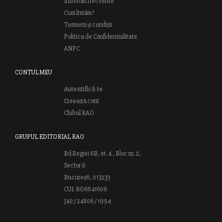
Întrebări frecvente
Cum livrăm?
Termeni și condiții
Politica de Confidențialitate
ANPC
CONTUL MEU
Autentifică-te
Creează cont
Clubul RAO
GRUPUL EDITORIAL RAO
Bd.Regiei 6B, et. 4 , Bloc nr. 2,
Sector 6
București, 013233
CUI: RO6841606
J40 / 24806 / 1994