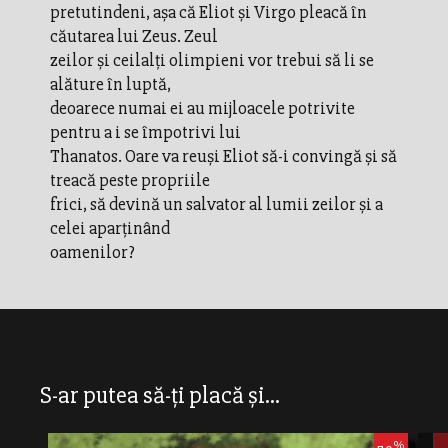
pretutindeni, aşa că Eliot şi Virgo pleacă în
căutarea lui Zeus. Zeul
zeilor şi ceilalţi olimpieni vor trebui să li se
alăture în luptă,
deoarece numai ei au mijloacele potrivite
pentru a i se împotrivi lui
Thanatos. Oare va reuşi Eliot să-i convingă şi să
treacă peste propriile
frici, să devină un salvator al lumii zeilor şi a
celei aparținând
oamenilor?
S-ar putea să-ți placă și...
%