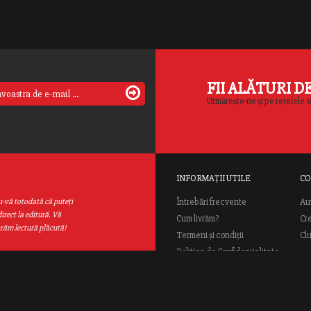
FII ALĂTURI D
Urmărește-ne și pe rețelele s
INFORMAȚII UTILE
CO
Au
u-vă totodată că puteţi
Întrebări frecvente
irect la editură. Vă
Cum livrăm?
Cr
urăm lectură plăcută!
Termeni și condiții
Cl
Politica de Confidențialitate
ANPC
ial Rao.ro