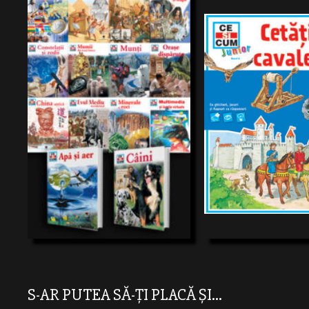
Cât cântăreşte o armură? Cava
citească? Cum deveneaicava
trăia într-o cetate? Cine pute
turniruri?Ce arme avea un ca
Tessloff
Tessl
întâmpla la asedii?
259,00 RON
24,32 RON
10-14 ANI
06-0
S-AR PUTEA SĂ-ȚI PLACĂ ȘI...