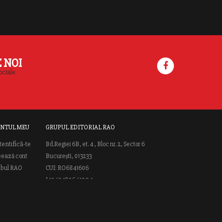
E NOI
ociale.
NTUL MEU
GRUPUL EDITORIAL RAO
tentifică-te
Bd.Regiei 6B, et. 4 , Bloc nr. 2, Sector 6
eează cont
București, 013233
ubul RAO
CUI: RO6841606
J40 / 24806 / 1994