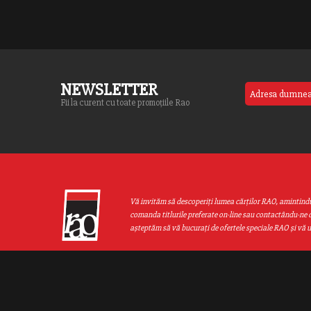
NEWSLETTER
Fii la curent cu toate promoțiile Rao
Vă invităm să descoperiţi lumea cărţilor RAO, amintind
comanda titlurile preferate on-line sau contactându-ne d
aşteptăm să vă bucuraţi de ofertele speciale RAO şi vă 
Web design by
End Soft Design
| Copyright © 2016 - 2026 Grupul Editor