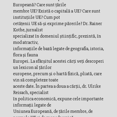
Europeană? Care sunt ţările
membre UE? Există o capitală a UE? Care sunt
instituţiile UE? Cum pot
cetăţenii UE să-şi exprime părerile? Dr. Rainer
Kothe, jurnalist
specializat în domeniul ştiinţific, prezintă, în
mod atractiv,
informaţiile de bază legate de geografia, istoria,
flora şi fauna
Europei. La sfârşitul acestei cărţi veţi descoperi
un lexicon al ţărilor
europene, precum şi o hartă fizică, pliată, care
vin să completeze toate
aceste date. În partea a doua a cărţii, dr. Ulrike
Reisach, specialist
în politica economică, expune cele importante
informaţii legate de
Uniunea Europeană, de ţările membre, de