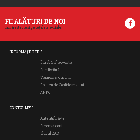
FII ALĂTURI DE NOI
Urmărește-ne și pe rețelele sociale.
INFORMAȚII UTILE
Întrebări frecvente
Cum livrăm?
Termeni și condiții
Politica de Confidențialitate
ANPC
CONTUL MEU
Autentifică-te
Creează cont
Clubul RAO