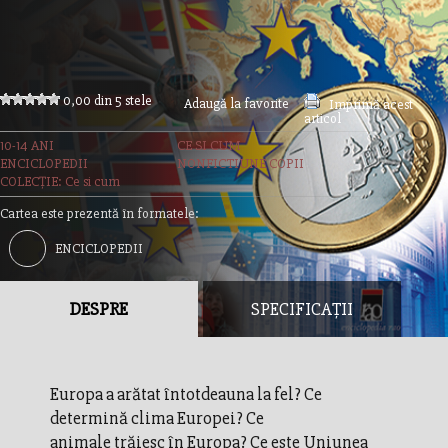
0,00 din 5 stele
Adaugă la favorite
Imprimă acest
articol
10-14 ANI
CE SI CUM
ENCICLOPEDII
NONFICTIUNE COPII
COLECȚIE: Ce si cum
Cartea este prezentă în formatele:
ENCICLOPEDII
DESPRE
SPECIFICAȚII
Europa a arătat întotdeauna la fel? Ce
determină clima Europei? Ce
animale trăiesc în Europa? Ce este Uniunea