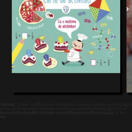
Warning
: Cannot modify header information - headers already sent by (output
started at /home/raobooks/public_html/wp-includes/formatting.php:5771) in
/home/raobooks/public_html/wp-content/themes/rao/functions.php
on line
1217