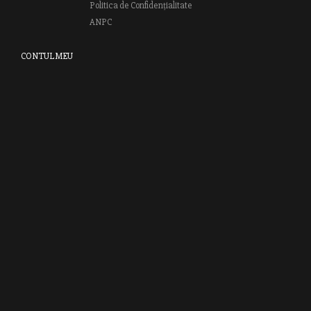
Politica de Confidențialitate
ANPC
CONTUL MEU
Autentifică-te
Creează cont
Clubul RAO
GRUPUL EDITORIAL RAO
Bd.Regiei 6B, et. 4 , Bloc nr. 2,
Sector 6
București, 013233
CUI: RO6841606
J40 / 24806 / 1994
Vă invităm să descoperiţi lumea cărţilor RAO, amintindu-vă totodată
că puteţi comanda titlurile preferate on-line sau contactându-ne direct