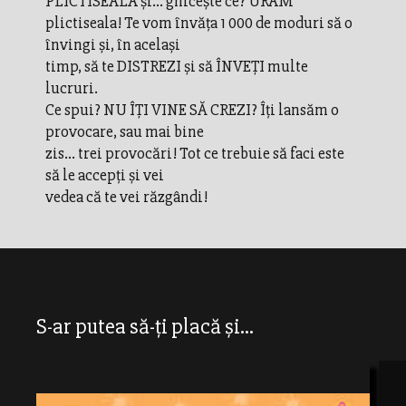
PLICTISEALA şi... ghicește ce? URÂM
plictiseala! Te vom învăța 1 000 de moduri să o
învingi şi, în același
timp, să te DISTREZI şi să ÎNVEȚI multe
lucruri.
Ce spui? NU ÎȚI VINE SĂ CREZI? Îți lansăm o
provocare, sau mai bine
zis... trei provocări! Tot ce trebuie să faci este
să le accepți şi vei
vedea că te vei răzgândi!
S-ar putea să-ți placă și...