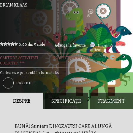
BRIAN KLAAS
0,00 din 5 stele
Adaugă la favorite
Imprimă acest
articol
CARTE DE ACTIVITATI
NONFICTIUNE COPII
COLECȚIE: ***
Cartea este prezentă în formatele:
CARTE DE
ACTIVITATI
DESPRE
SPECIFICAȚII
FRAGMENT
BUNĂ! Suntem DINOZAURII CARE ALUNGĂ