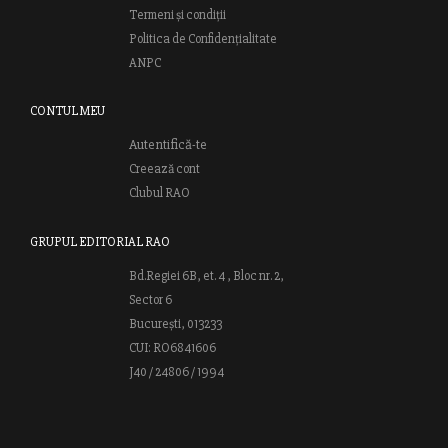
Termeni și condiții
Politica de Confidențialitate
ANPC
CONTUL MEU
Autentifică-te
Creează cont
Clubul RAO
GRUPUL EDITORIAL RAO
Bd.Regiei 6B, et. 4 , Bloc nr. 2,
Sector 6
București, 013233
CUI: RO6841606
J40 / 24806 / 1994