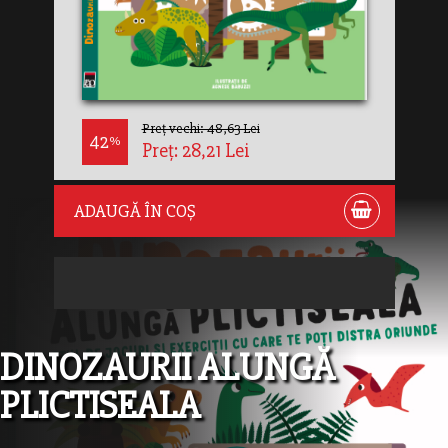
Preț vechi: 48,63 Lei
42
%
Preț: 28,21 Lei
ADAUGĂ ÎN COȘ
DINOZAURII ALUNGĂ
PLICTISEALA