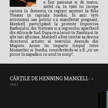
a fost pasionat si de teatru,
astfel ca, în 1966 îsi începe
cariera în domeniu ca regizor asistent la Riks
Theater în capitala Suediei. În anii 1970
activismul sau politic s-a manifestat pregnant,
Menkell participând la proteste împotriva
Razboiului din Vietnam si a regimului apartheid
din Africa de Sud. Dupa ce a locuit în Zambia si în
alte tari africane, Mankell a fost invitat sa devina
directorul artistic al teatrului Avenido din
Maputo. Acum îsi împarte timpul între
Mozambic si Suedia, considerându-se a fi „cu un
picior în zapada si cu unul în nisip“.
CĂRȚILE DE HENNING MANKELL
( 4
cărți )