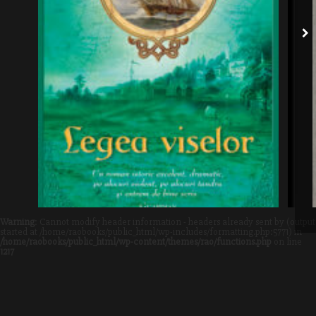
Warning
: Cannot modify header information - headers already sent by (output
started at /home/raobooks/public_html/wp-includes/formatting.php:5771) in
/home/raobooks/public_html/wp-content/themes/rao/functions.php
on line
1217