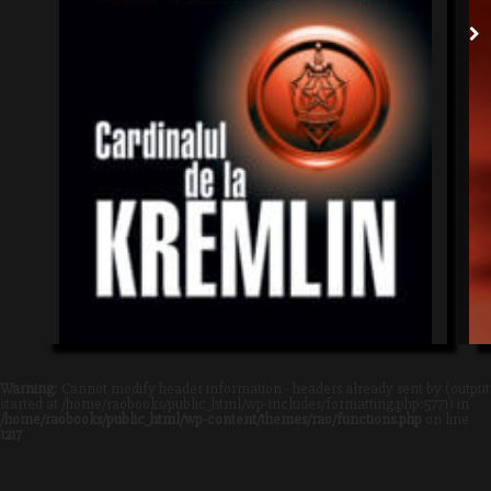
Warning
: Cannot modify header information - headers already sent by (output
started at /home/raobooks/public_html/wp-includes/formatting.php:5771) in
/home/raobooks/public_html/wp-content/themes/rao/functions.php
on line
1217