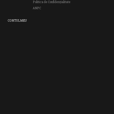
Politica de Confidențialitate
ANPC
CONTUL MEU
Autentifică-te
Creează cont
Clubul RAO
GRUPUL EDITORIAL RAO
Bd.Regiei 6B, et. 4 , Bloc nr. 2,
Sector 6
București, 013233
CUI: RO6841606
J40 / 24806 / 1994
Vă invităm să descoperiţi lumea cărţilor RAO, amintindu-vă totodată
că puteţi comanda titlurile preferate on-line sau contactându-ne direct