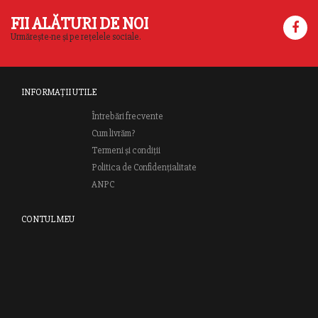
FII ALĂTURI DE NOI
Urmărește-ne și pe rețelele sociale.
INFORMAȚII UTILE
Întrebări frecvente
Cum livrăm?
Termeni și condiții
Politica de Confidențialitate
ANPC
CONTUL MEU
Autentifică-te
Creează cont
Clubul RAO
GRUPUL EDITORIAL RAO