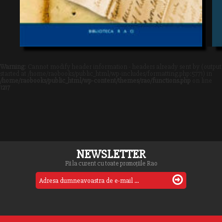
Warning
: Cannot modify header information - headers already sent by (output
started at /home/raobooks/public_html/wp-includes/formatting.php:5771) in
/home/raobooks/public_html/wp-content/themes/rao/functions.php
on line
1217
NEWSLETTER
Fii la curent cu toate promoțiile Rao