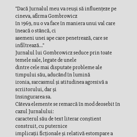
"Dacă Jurnalul meu va reuşi să influenţeze pe
cineva, afirma Gombrowicz
în 1969, nu o va face în maniera unui val care
îneacă o stâncă, ci
asemeni unei ape care penetrează, care se
infiltrează..."
Jurnalul lui Gombrowicz seduce prin toate
temele sale, legate de unele
dintre cele mai disputate probleme ale
timpului său, aducând în lumină
ironia, sarcasmul şi atitudinea agresivă a
scriitorului, dar şi
însingurarea sa.
Câteva elemente se remarcă în mod deosebit în
cazul Jurnalului:
caracterul său de text literar conştient
construit, cu puternice
implicaţii ficţionale şi relativă estompare a