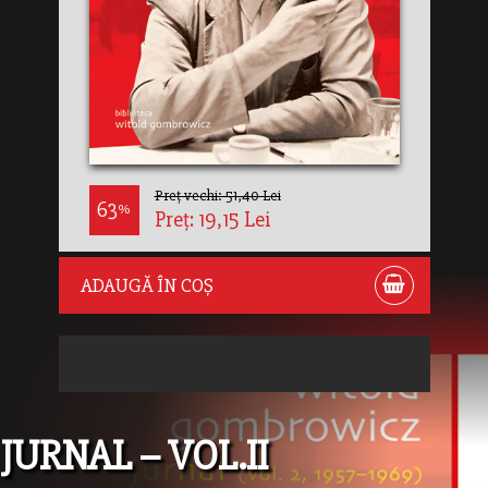
Preț vechi: 51,40 Lei
63
%
Preț: 19,15 Lei
ADAUGĂ ÎN COȘ
JURNAL – VOL.II