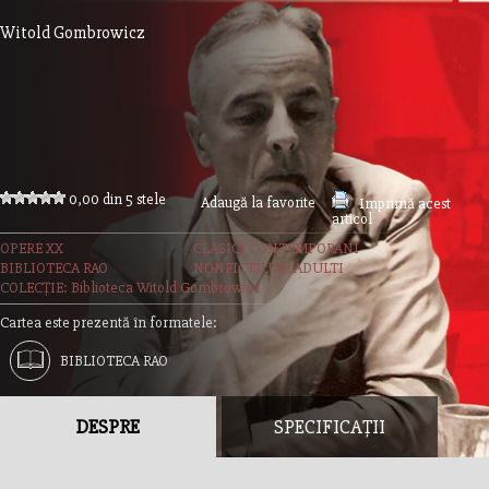
Witold Gombrowicz
0,00 din 5 stele
Adaugă la favorite
Imprimă acest
articol
OPERE XX
CLASICI CONTEMPORANI
BIBLIOTECA RAO
NONFICTIUNE ADULTI
COLECȚIE: Biblioteca Witold Gombrowicz
Cartea este prezentă în formatele:
BIBLIOTECA RAO
DESPRE
SPECIFICAȚII