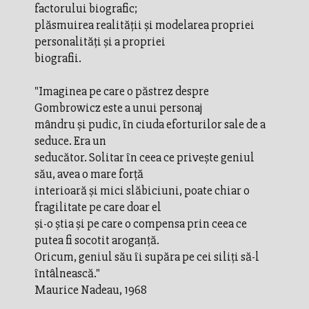
factorului biografic;
plăsmuirea realităţii şi modelarea propriei
personalităţi şi a propriei
biografii.
"Imaginea pe care o păstrez despre
Gombrowicz este a unui personaj
mândru şi pudic, în ciuda eforturilor sale de a
seduce. Era un
seducător. Solitar în ceea ce priveşte geniul
său, avea o mare forţă
interioară şi mici slăbiciuni, poate chiar o
fragilitate pe care doar el
şi-o ştia şi pe care o compensa prin ceea ce
putea fi socotit aroganţă.
Oricum, geniul său îi supăra pe cei siliţi să-l
întâlnească."
Maurice Nadeau, 1968