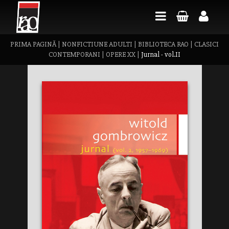
PRIMA PAGINĂ
|
NONFICTIUNE ADULTI
|
BIBLIOTECA RAO
|
CLASICI
CONTEMPORANI
|
OPERE XX
|
Jurnal - vol.II