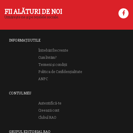
FII ALĂTURI DE NOI
Urmărește-ne și pe rețelele sociale.
INFORMAȚII UTILE
Întrebări frecvente
Cum livrăm?
Termeni și condiții
Politica de Confidențialitate
ANPC
CONTUL MEU
Autentifică-te
Creează cont
Clubul RAO
GRUPUL EDITORIAL RAO