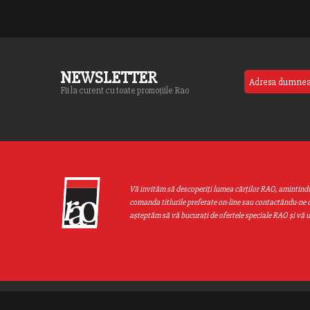
NEWSLETTER
Fii la curent cu toate promoțiile Rao
Vă invităm să descoperiţi lumea cărţilor RAO, amintind
comanda titlurile preferate on-line sau contactându-ne d
aşteptăm să vă bucuraţi de ofertele speciale RAO şi vă 
Web design by
End Soft Design
| Copyright © 2016 - 2026 Grupul Editor