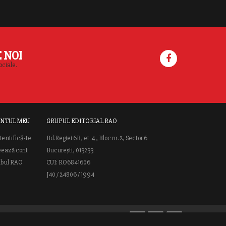
E NOI
ociale.
NTUL MEU
GRUPUL EDITORIAL RAO
tentifică-te
Bd.Regiei 6B, et. 4 , Bloc nr. 2, Sector 6
eează cont
București, 013233
ubul RAO
CUI: RO6841606
J40 / 24806 / 1994