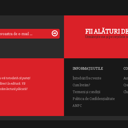
FII ALĂTURI D
Urmărește-ne și pe rețelele s
INFORMAȚII UTILE
CO
Au
u-vă totodată că puteţi
Întrebări frecvente
irect la editură. Vă
Cum livrăm?
Cr
urăm lectură plăcută!
Termeni și condiții
Cl
Politica de Confidențialitate
ANPC
ial Rao.ro