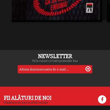
NEWSLETTER
Fii la curent cu toate promoțiile Rao
FII ALĂTURI DE NOI
Urmărește-ne și pe rețelele sociale.