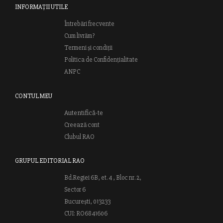
INFORMAȚII UTILE
Întrebări frecvente
Cum livrăm?
Termeni și condiții
Politica de Confidențialitate
ANPC
CONTUL MEU
Autentifică-te
Creează cont
Clubul RAO
GRUPUL EDITORIAL RAO
Bd.Regiei 6B, et. 4 , Bloc nr. 2,
Sector 6
București, 013233
CUI: RO6841606