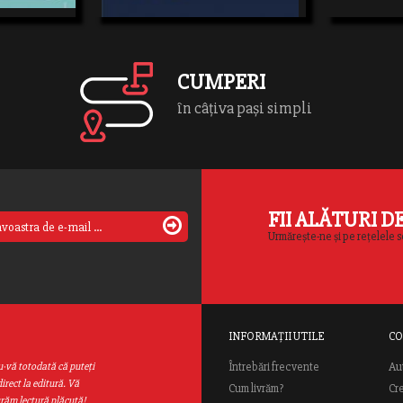
VITATI
de autocolante,
e cu întrebări
fie cu adevărat
[…]
CUMPERI
în câțiva pași simpli
FII ALĂTURI D
Urmărește-ne și pe rețelele s
INFORMAȚII UTILE
CO
Au
u-vă totodată că puteţi
Întrebări frecvente
irect la editură. Vă
Cum livrăm?
Cr
urăm lectură plăcută!