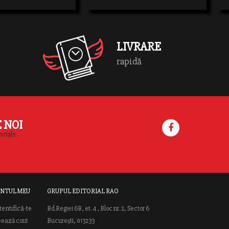
 care face acestevolume să
t
 interactive.Conţinutul grafic
LIVRARE
rapidă
E NOI
ociale.
NTUL MEU
GRUPUL EDITORIAL RAO
tentifică-te
Bd.Regiei 6B, et. 4 , Bloc nr. 2, Sector 6
eează cont
București, 013233