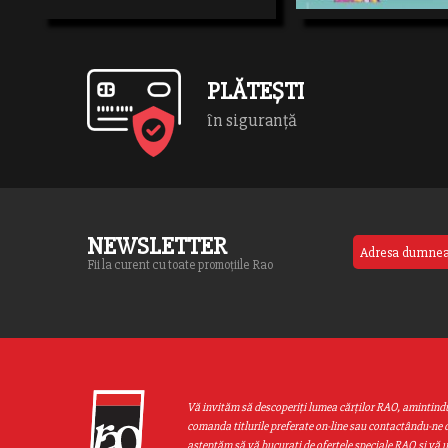
ACTI
contact cu limba engleză cu ajutorulacestei
Ţările lumiiconţine 150 de fiş
cărţi audio și învaţă cum să pronunţe corct
şi […]
cuvintele, încă decând este foarte mic!
Oferiţi-i posibilitatea […]
PLĂTEȘTI
în siguranță
NEWSLETTER
Fii la curent cu toate promoțiile Rao
Vă invităm să descoperiţi lumea cărţilor RAO, amintind
comanda titlurile preferate on-line sau contactându-ne d
aşteptăm să vă bucuraţi de ofertele speciale RAO şi vă 