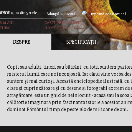
0,00 din 5 stele
Adaugă la favorite
Imprimă acest articol
S 14 ANI
CARTI DE REFERINTA
TURAL
NONFICTIUNE COPII
DESPRE
SPECIFICAȚII
Copii sau adulţi, tineri sau bătrâni, cu toţii suntem pasion
misterul lumii care ne înconjoară. Iar când vine vorba de
suntem şi mai curioşi. Această enciclopedie ilustrată, cu 
clare şi cuprinzătoare şi cu desene şi fotografii extrem de 
atrăgătoare, este un ghid de neînlocuit - acasă sau la şcoală
călătorie imaginară prin fascinanta istorie a acestor anim
dominat Pământul timp de peste 160 de milioane de ani.