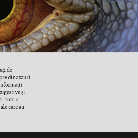
aţi de
spre dinozauri
informaţii
sugestive şi
 - într-o
ale care au