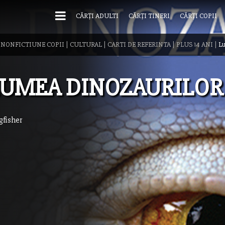
CĂRȚI ADULTI
CĂRȚI TINERI
CĂRȚI COPII
|
NONFICTIUNE COPII
|
CULTURAL
|
CARTI DE REFERINTA
|
PLUS 14 ANI
|
Lu
UMEA DINOZAURILOR
gfisher