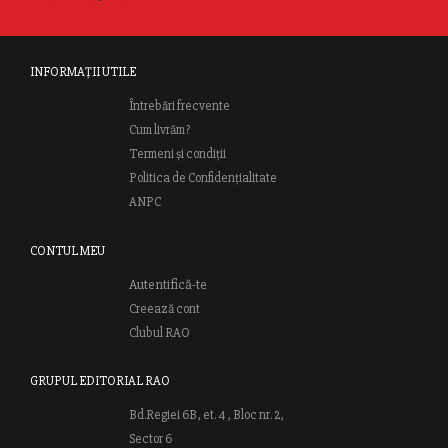
INFORMAȚII UTILE
Întrebări frecvente
Cum livrăm?
Termeni și condiții
Politica de Confidențialitate
ANPC
CONTUL MEU
Autentifică-te
Creează cont
Clubul RAO
GRUPUL EDITORIAL RAO
Bd.Regiei 6B, et. 4 , Bloc nr. 2,
Sector 6