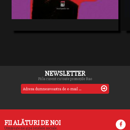
NEWSLETTER
Fii la curent cu toate promoțiile Rao
FII ALĂTURI DE NOI
Urmărește-ne și pe rețelele sociale.