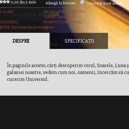
0,00 din 5 stele
Adaugă la favorite
Imprimă acest articol
S 14 ANI
ENCICLOPEDIA PENTRU
TINERI LAROUSSE
ICLOPEDII
NONFICTIUNE TINERI
CȚIE: Enciclopedia pentru tineri
DESPRE
SPECIFICAȚII
În paginile acestei cărţi descoperim cerul, Soarele, Luna ş
galaxiei noastre, vedem cum noi, oamenii, încercăm să c
cucerim Universul.