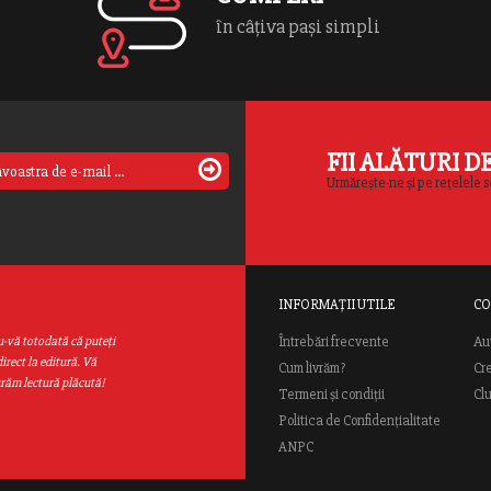
în câțiva pași simpli
FII ALĂTURI D
Urmărește-ne și pe rețelele s
INFORMAȚII UTILE
CO
Au
u-vă totodată că puteţi
Întrebări frecvente
irect la editură. Vă
Cum livrăm?
Cr
urăm lectură plăcută!
Termeni și condiții
Cl
Politica de Confidențialitate
ANPC