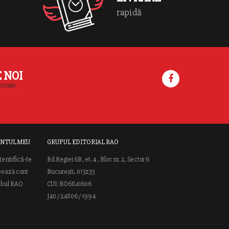
rapidă
E NOI
ociale.
NTUL MEU
GRUPUL EDITORIAL RAO
tentifică-te
Bd.Regiei 6B, et. 4 , Bloc nr. 2, Sector 6
eează cont
București, 013233
ubul RAO
CUI: RO6841606
J40 / 24806 / 1994