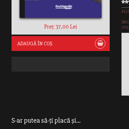
PLU
ENC
Preț: 37,00 Lei
COLE
ADAUGĂ ÎN COȘ
S-ar putea să-ți placă și...