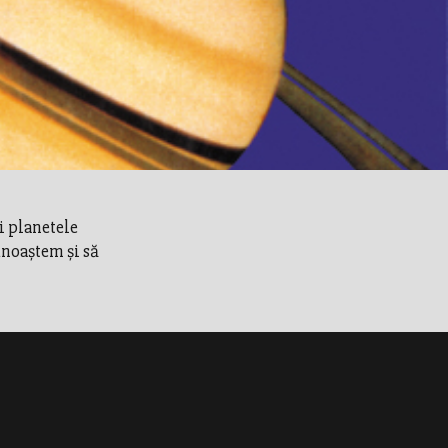
i planetele
unoaştem şi să