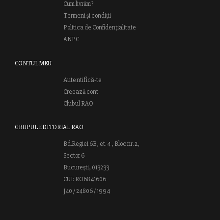
Cum livrăm?
Termeni și condiții
Politica de Confidențialitate
ANPC
CONTUL MEU
Autentifică-te
Creează cont
Clubul RAO
GRUPUL EDITORIAL RAO
Bd.Regiei 6B, et. 4 , Bloc nr. 2,
Sector 6
București, 013233
CUI: RO6841606
J40 / 24806 / 1994