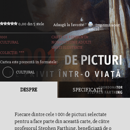
0,00 din 5 stele
Adaugă la favorite
Imprimă acest
articol
1001
CARTI DE REFERINTA
CULTURAL
NONFICTIUNE ADULTI
CARTI ILUSTRATE
COLECȚIE: ***
Cartea este prezentă în formatele:
CULTURAL
DESPRE
SPECIFICAȚII
Fiecare dintre cele 1 001 de picturi selectate
pentru a face parte din această carte, de către
profesorul Stephen Farthing, beneficiază de o