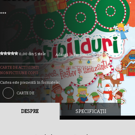
***
0,00 din 5 stele
Adaugă la favorite
Imprimă acest
articol
CARTE DE ACTIVITATI
CARTE DE ACTIVITATI
NONFICTIUNE COPII
Cartea este prezentă în formatele:
CARTE DE
ACTIVITATI
DESPRE
SPECIFICAȚII