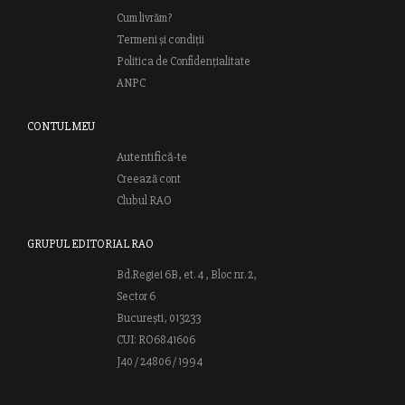
Cum livrăm?
Termeni și condiții
Politica de Confidențialitate
ANPC
CONTUL MEU
Autentifică-te
Creează cont
Clubul RAO
GRUPUL EDITORIAL RAO
Bd.Regiei 6B, et. 4 , Bloc nr. 2,
Sector 6
București, 013233
CUI: RO6841606
J40 / 24806 / 1994