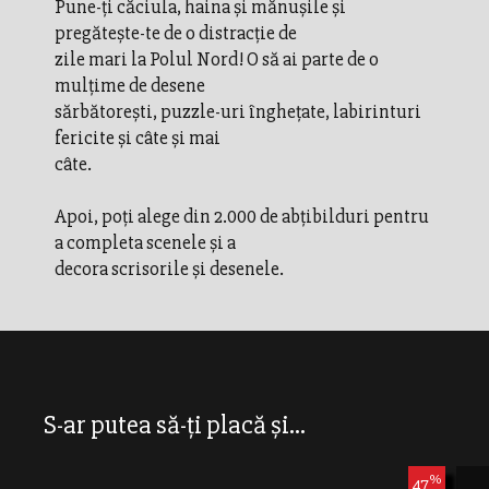
Pune-ţi căciula, haina şi mănuşile şi
pregăteşte-te de o distracţie de
zile mari la Polul Nord! O să ai parte de o
mulţime de desene
sărbătoreşti, puzzle-uri îngheţate, labirinturi
fericite şi câte şi mai
câte.
Apoi, poţi alege din 2.000 de abţibilduri pentru
a completa scenele şi a
decora scrisorile şi desenele.
S-ar putea să-ți placă și...
%
47