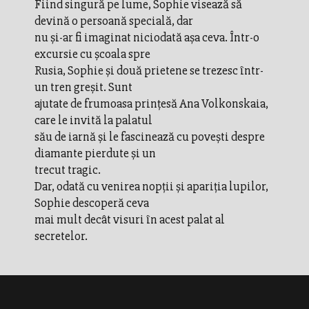
Fiind singură pe lume, Sophie visează să
devină o persoană specială, dar
nu şi-ar fi imaginat niciodată aşa ceva. Într-o
excursie cu şcoala spre
Rusia, Sophie şi două prietene se trezesc într-
un tren greşit. Sunt
ajutate de frumoasa prinţesă Ana Volkonskaia,
care le invită la palatul
său de iarnă şi le fascinează cu poveşti despre
diamante pierdute şi un
trecut tragic.
Dar, odată cu venirea nopţii şi apariţia lupilor,
Sophie descoperă ceva
mai mult decât visuri în acest palat al
secretelor.