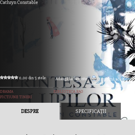
Cathryn Constable
0,00 din 5 stele
Adaugă la favorite
Imprimă acest
articol
DRAMA
BIBLIOTECA RAO
FICTIUNE TINERI
DESPRE
SPECIFICAȚII