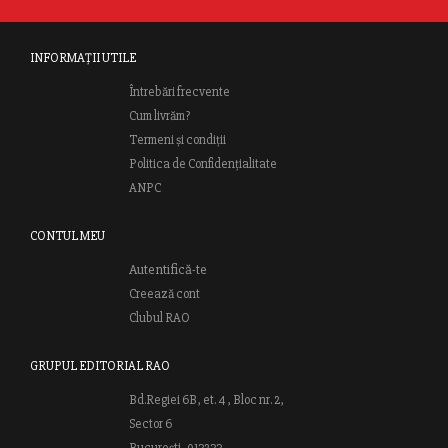
INFORMAȚII UTILE
Întrebări frecvente
Cum livrăm?
Termeni și condiții
Politica de Confidențialitate
ANPC
CONTUL MEU
Autentifică-te
Creează cont
Clubul RAO
GRUPUL EDITORIAL RAO
Bd.Regiei 6B, et. 4 , Bloc nr. 2,
Sector 6