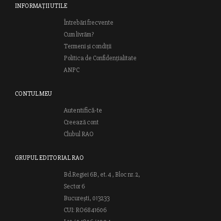
INFORMAȚII UTILE
Întrebări frecvente
Cum livrăm?
Termeni și condiții
Politica de Confidențialitate
ANPC
CONTUL MEU
Autentifică-te
Creează cont
Clubul RAO
GRUPUL EDITORIAL RAO
Bd.Regiei 6B, et. 4 , Bloc nr. 2,
Sector 6
București, 013233
CUI: RO6841606