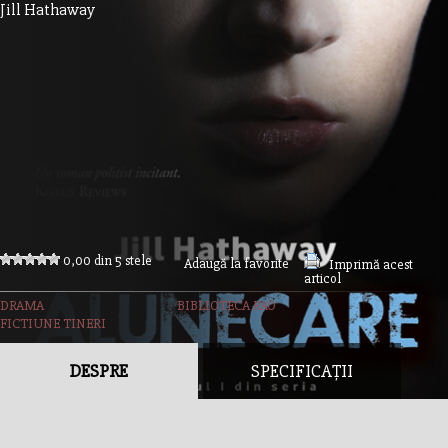
Jill Hathaway
0,00 din 5 stele
Adaugă la favorite
Imprimă acest
articol
DRAMA
BIBLIOTECA RAO
FICTIUNE TINERI
DESPRE
SPECIFICAȚII