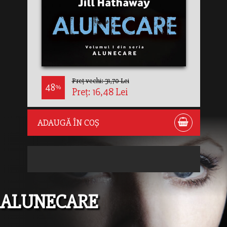
Preț vechi: 31,70 Lei
48
%
Preț: 16,48 Lei
ADAUGĂ ÎN COȘ
ALUNECARE