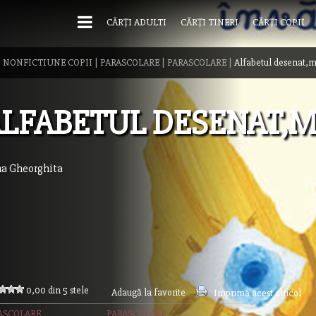
CĂRȚI ADULTI
CĂRȚI TINERI
CĂRȚI COPII
|
NONFICTIUNE COPII
|
PARASCOLARE
|
PARASCOLARE
|
Alfabetul desenat,ma
LFABETUL DESENAT,M
na Gheorghita
0,00 din 5 stele
Adaugă la favorite
Imprimă acest articol
ASCOLARE
PARASCOLARE