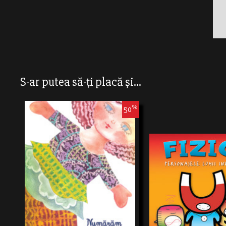
S-ar putea să-ți placă și...
%
50
Cartea asta este – cum ar spune bunicii – “o
dulceaţă de carte”.Are la bază un cântecel