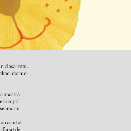
n clasa întâi.
boboci dornici
ea noastră
 era copil
a seama cu
-au asortat
sfârşit de