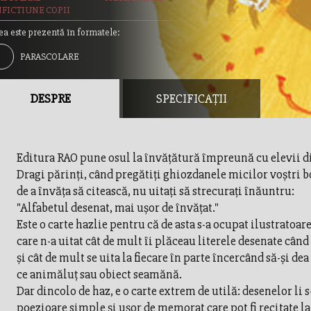
FICTIUNE COPII
ea este prezentă în formatele:
PARASCOLARE
DESPRE
SPECIFICAȚII
Editura RAO pune osul la învăţătură împreună cu elevii di
Dragi părinţi, când pregătiţi ghiozdanele micilor voştri 
de a învăţa să citească, nu uitaţi să strecuraţi înăuntru:
"Alfabetul desenat, mai uşor de învăţat."
Este o carte hazlie pentru că de asta s-a ocupat ilustratoar
care n-a uitat cât de mult îi plăceau literele desenate când
şi cât de mult se uita la fiecare în parte încercând să-şi de
ce animăluţ sau obiect seamănă.
Dar dincolo de haz, e o carte extrem de utilă: desenelor li s
poezioare simple şi uşor de memorat care pot fi recitate la 