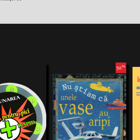
%
50
Poţi afla o mulţime de informaţii
senzaţionale despre rechini, şerpi,vase sau