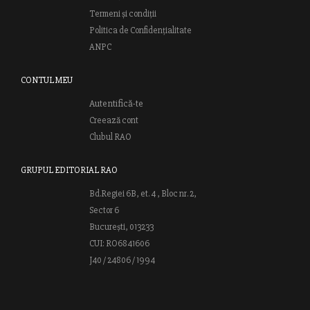
Termeni și condiții
Politica de Confidențialitate
ANPC
CONTUL MEU
Autentifică-te
Creează cont
Clubul RAO
GRUPUL EDITORIAL RAO
Bd.Regiei 6B, et. 4 , Bloc nr. 2,
Sector 6
București, 013233
CUI: RO6841606
J40 / 24806 / 1994