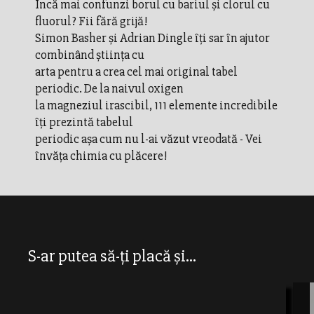
Încă mai confunzi borul cu bariul şi clorul cu
fluorul? Fii fără grijă!
Simon Basher şi Adrian Dingle îţi sar în ajutor
combinând ştiinţa cu
arta pentru a crea cel mai original tabel
periodic. De la naivul oxigen
la magneziul irascibil, 111 elemente incredibile
îţi prezintă tabelul
periodic aşa cum nu l-ai văzut vreodată - Vei
învăţa chimia cu plăcere!
S-ar putea să-ți placă și...