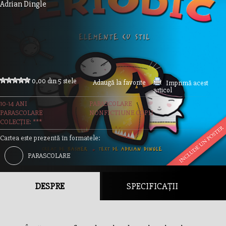
Adrian Dingle
0,00 din 5 stele
Adaugă la favorite
Imprimă acest
articol
10-14 ANI
PARASCOLARE
PARASCOLARE
NONFICTIUNE COPII
COLECȚIE: ***
Cartea este prezentă în formatele:
PARASCOLARE
DESPRE
SPECIFICAȚII