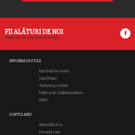
FII ALĂTURI DE NOI
Urmărește-ne și pe rețelele sociale.
INFORMAȚII UTILE
Întrebări frecvente
Cum livrăm?
Termeni și condiții
Politica de Confidențialitate
ANPC
CONTUL MEU
Autentifică-te
Creează cont