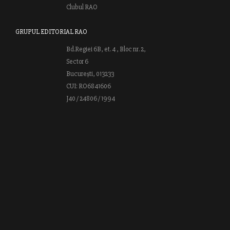
Clubul RAO
GRUPUL EDITORIAL RAO
Bd.Regiei 6B, et. 4 , Bloc nr. 2,
Sector 6
București, 013233
CUI: RO6841606
J40 / 24806 / 1994
Vă invităm să descoperiţi lumea cărţilor RAO, amintindu-vă totodată
că puteţi comanda titlurile preferate on-line sau contactându-ne direct
la editură. Vă aşteptăm să vă bucuraţi de ofertele speciale RAO şi vă
urăm lectură plăcută!
Web design by
End Soft Design
| Copyright © 2016 - 2026 Grupul
Editorial Rao.ro