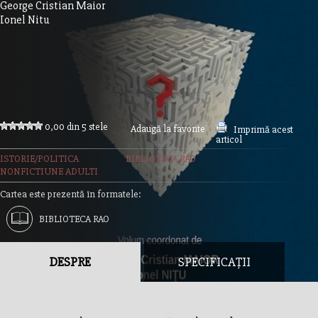
George Cristian Maior
Ionel Nitu
0,00 din 5 stele
Adaugă la favorite
Imprimă acest
articol
ISTORIE/POLITICA
BIBLIOTECA RAO
NONFICTIUNE ADULTI
Cartea este prezentă în formatele:
BIBLIOTECA RAO
DESPRE
SPECIFICAȚII