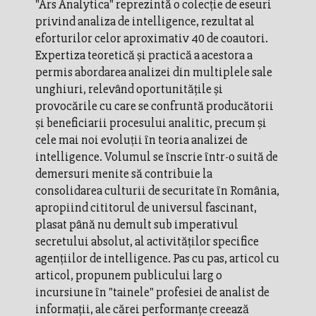
"Ars Analytica" reprezintă o colecţie de eseuri
privind analiza de intelligence, rezultat al
eforturilor celor aproximativ 40 de coautori.
Expertiza teoretică şi practică a acestora a
permis abordarea analizei din multiplele sale
unghiuri, relevând oportunităţile şi
provocările cu care se confruntă producătorii
şi beneficiarii procesului analitic, precum şi
cele mai noi evoluţii în teoria analizei de
intelligence. Volumul se înscrie într-o suită de
demersuri menite să contribuie la
consolidarea culturii de securitate în România,
apropiind cititorul de universul fascinant,
plasat până nu demult sub imperativul
secretului absolut, al activităţilor specifice
agenţiilor de intelligence. Pas cu pas, articol cu
articol, propunem publicului larg o
incursiune în "tainele" profesiei de analist de
informaţii, ale cărei performanţe creează