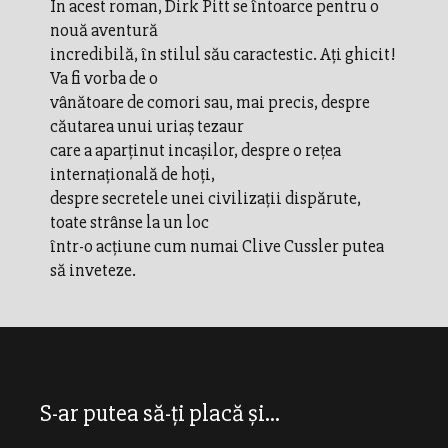
In acest roman, Dirk Pitt se întoarce pentru o
nouă aventură
incredibilă, în stilul său caractestic. Aţi ghicit!
Va fi vorba de o
vânătoare de comori sau, mai precis, despre
căutarea unui uriaş tezaur
care a aparţinut incaşilor, despre o reţea
internaţională de hoţi,
despre secretele unei civilizaţii dispărute,
toate strânse la un loc
într-o acţiune cum numai Clive Cussler putea
să inveteze.
S-ar putea să-ți placă și...