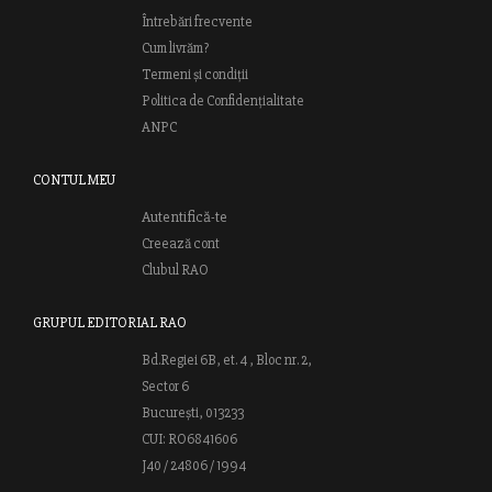
Întrebări frecvente
Cum livrăm?
Termeni și condiții
Politica de Confidențialitate
ANPC
CONTUL MEU
Autentifică-te
Creează cont
Clubul RAO
GRUPUL EDITORIAL RAO
Bd.Regiei 6B, et. 4 , Bloc nr. 2,
Sector 6
București, 013233
CUI: RO6841606
J40 / 24806 / 1994