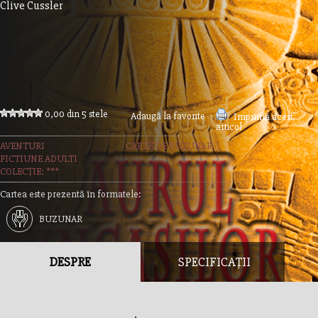
Clive Cussler
0,00 din 5 stele
Adaugă la favorite
Imprimă acest
articol
AVENTURI
CARTE DE BUZUNAR
FICTIUNE ADULTI
COLECȚIE: ***
Cartea este prezentă în formatele:
BUZUNAR
DESPRE
SPECIFICAȚII