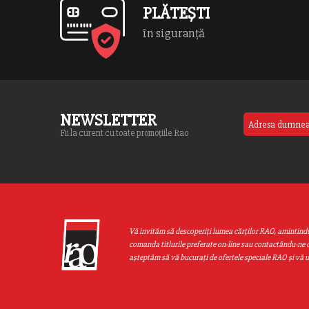
PLĂTEȘTI
în siguranță
NEWSLETTER
Fii la curent cu toate promoțiile Rao
Vă invităm să descoperiţi lumea cărţilor RAO, amintind
comanda titlurile preferate on-line sau contactându-ne d
aşteptăm să vă bucuraţi de ofertele speciale RAO şi vă 