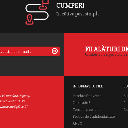
CUMPERI
în câțiva pași simpli
FII ALĂTURI D
Urmărește-ne și pe rețelele s
INFORMAȚII UTILE
CO
Au
u-vă totodată că puteţi
Întrebări frecvente
irect la editură. Vă
Cum livrăm?
Cr
urăm lectură plăcută!
Termeni și condiții
Cl
Politica de Confidențialitate
ANPC