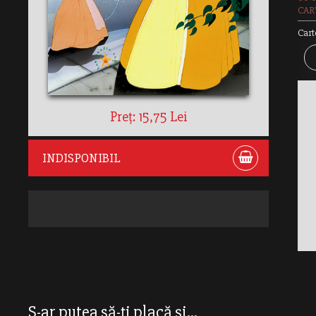
CAR
Cart
Preț: 15,75 Lei
INDISPONIBIL
S-ar putea să-ți placă și...