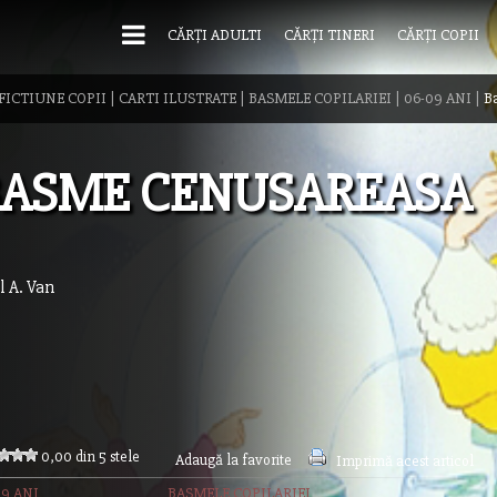
CĂRȚI ADULTI
CĂRȚI TINERI
CĂRȚI COPII
FICTIUNE COPII
|
CARTI ILUSTRATE
|
BASMELE COPILARIEI
|
06-09 ANI
|
B
BASME CENUSAREASA
l A. Van
0,00 din 5 stele
Adaugă la favorite
Imprimă acest articol
09 ANI
BASMELE COPILARIEI