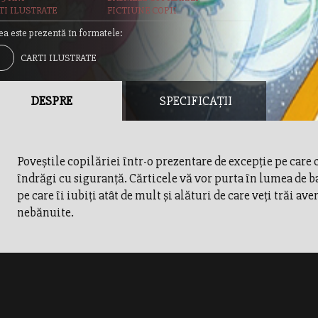
TI ILUSTRATE
FICTIUNE COPII
ea este prezentă în formatele:
CARTI ILUSTRATE
DESPRE
SPECIFICAȚII
Poveştile copilăriei într-o prezentare de excepţie pe care c
îndrăgi cu siguranţă. Cărticele vă vor purta în lumea de b
pe care îi iubiţi atât de mult şi alături de care veţi trăi ave
nebănuite.