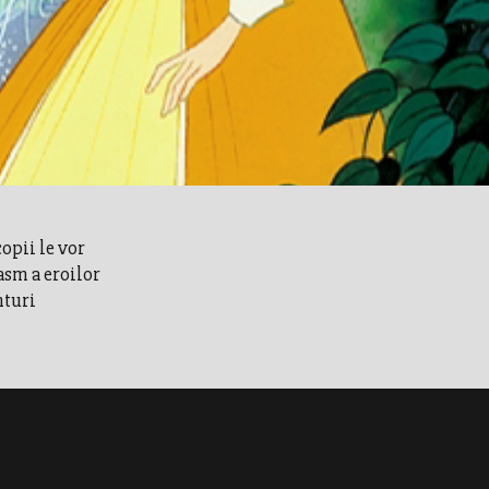
opii le vor
asm a eroilor
nturi