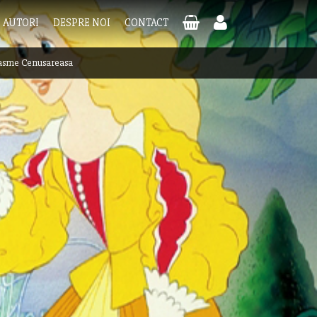
AUTORI
DESPRE NOI
CONTACT
asme Cenusareasa