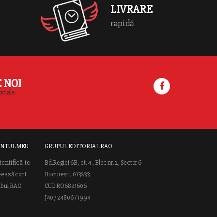
LIVRARE
rapidă
E NOI
ociale.
NTUL MEU
GRUPUL EDITORIAL RAO
tentifică-te
Bd.Regiei 6B, et. 4 , Bloc nr. 2, Sector 6
eează cont
București, 013233
ubul RAO
CUI: RO6841606
J40 / 24806 / 1994