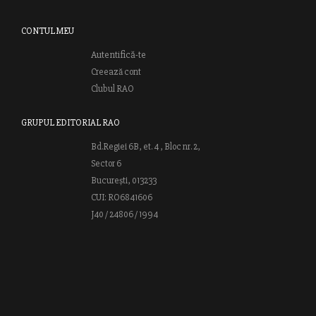
CONTUL MEU
Autentifică-te
Creează cont
Clubul RAO
GRUPUL EDITORIAL RAO
Bd.Regiei 6B, et. 4 , Bloc nr. 2,
Sector 6
București, 013233
CUI: RO6841606
J40 / 24806 / 1994
Vă invităm să descoperiţi lumea cărţilor RAO, amintindu-vă totodată
că puteţi comanda titlurile preferate on-line sau contactându-ne direct
la editură. Vă aşteptăm să vă bucuraţi de ofertele speciale RAO şi vă
urăm lectură plăcută!