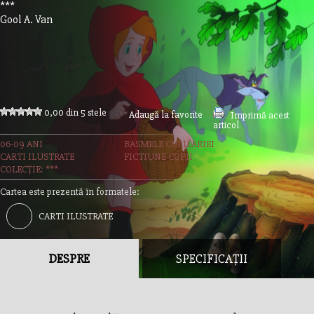
***
Gool A. Van
0,00 din 5 stele
Adaugă la favorite
Imprimă acest
articol
06-09 ANI
BASMELE COPILARIEI
CARTI ILUSTRATE
FICTIUNE COPII
COLECȚIE: ***
Cartea este prezentă în formatele:
CARTI ILUSTRATE
DESPRE
SPECIFICAȚII