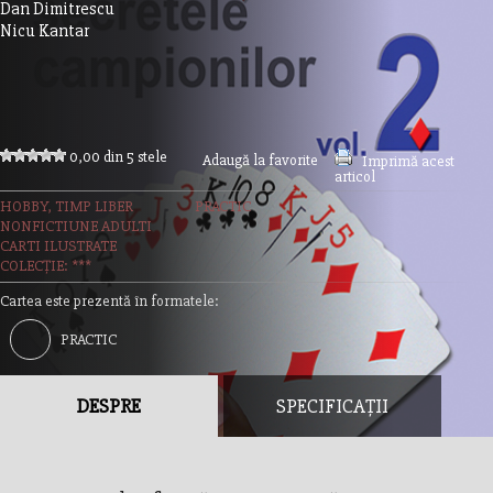
Dan Dimitrescu
Nicu Kantar
0,00 din 5 stele
Adaugă la favorite
Imprimă acest
articol
HOBBY, TIMP LIBER
PRACTIC
NONFICTIUNE ADULTI
CARTI ILUSTRATE
COLECȚIE: ***
Cartea este prezentă în formatele:
PRACTIC
DESPRE
SPECIFICAȚII