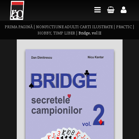
PRIMA PAGINĂ
|
NONFICTIUNE ADULTI CARTI ILUSTRATE
|
PRACTIC
|
HOBBY, TIMP LIBER
|
Bridge. vol II