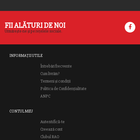
FII ALĂTURI DE NOI
Urmărește-ne și pe rețelele sociale.
INFORMAȚII UTILE
Întrebări frecvente
Cum livrăm?
Termeni și condiții
Politica de Confidențialitate
ANPC
CONTUL MEU
Autentifică-te
Creează cont
Clubul RAO