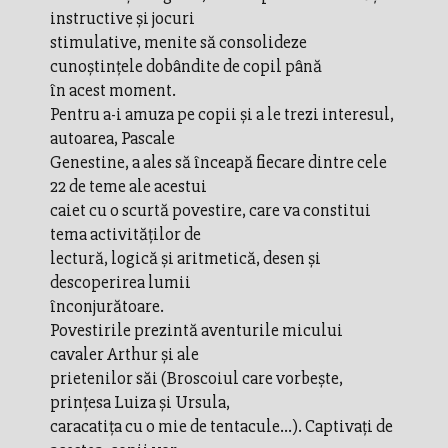
instructive și jocuri
stimulative, menite să consolideze
cunoștințele dobândite de copil până
în acest moment.
Pentru a-i amuza pe copii și a le trezi interesul,
autoarea, Pascale
Genestine, a ales să înceapă fiecare dintre cele
22 de teme ale acestui
caiet cu o scurtă povestire, care va constitui
tema activităților de
lectură, logică și aritmetică, desen și
descoperirea lumii
înconjurătoare.
Povestirile prezintă aventurile micului
cavaler Arthur și ale
prietenilor săi (Broscoiul care vorbește,
prințesa Luiza și Ursula,
caracatița cu o mie de tentacule...). Captivați de