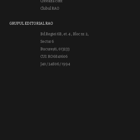
Creează cont
Clubul RAO
GRUPUL EDITORIAL RAO
Bd.Regiei 6B, et. 4 , Bloc nr. 2,
Sector 6
București, 013233
CUI: RO6841606
J40 / 24806 / 1994
Vă invităm să descoperiţi lumea cărţilor RAO, amintindu-vă totodată
că puteţi comanda titlurile preferate on-line sau contactându-ne direct
la editură. Vă aşteptăm să vă bucuraţi de ofertele speciale RAO şi vă
urăm lectură plăcută!
Web design by
End Soft Design
| Copyright © 2016 - 2026 Grupul
Editorial Rao.ro