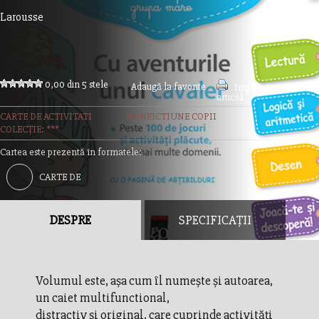
Larousse
0,00 din 5 stele
Adaugă la favorite
Imprimă acest
articol
CARTE DE ACTIVITATI
NONFICTIUNE COPII
COLECȚIE: ***
Cartea este prezentă în formatele:
CARTE DE
ACTIVITATI
DESPRE
SPECIFICAȚII
Volumul este, așa cum îl numește și autoarea,
un caiet multifunctional,
distractiv și original, care cuprinde activități