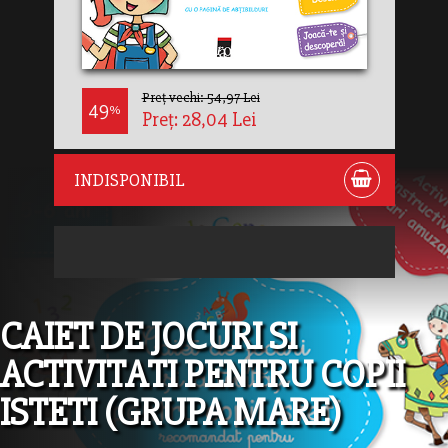
Preț vechi: 54,97 Lei
49
%
Preț: 28,04 Lei
INDISPONIBIL
CAIET DE JOCURI SI
ACTIVITATI PENTRU COPII
ISTETI (GRUPA MARE)