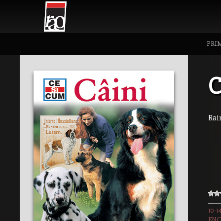
PRI
C
Rai
10-1
ENC