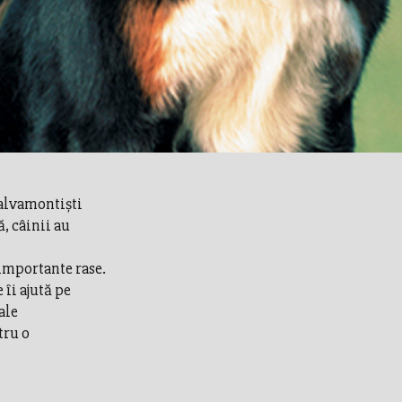
salvamontişti
, câinii au
importante rase.
 îi ajută pe
ale
tru o