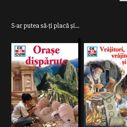
S-ar putea să-ți placă și...
Ce este arheologia? Cum se determină
Seria Ce şi Cum îşi propune să
vârsta oraşelor dispărute? Careeste cel mai
cu caracter enciclopedic,str
vechi oraş cunoscut al lumii? Cine a
tematic, adresate adolescenţi
cumpărat un oraş mayaîngropat? Ce au
Informaţiile riguroase şiprez
Rainer
Cris
descoperit arheologii în portul Alexandria?
atrăgătoare fac din această 