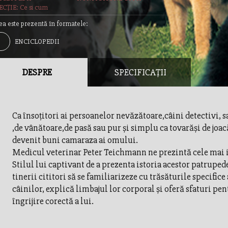
CȚIE: Ce si cum
ea este prezentă în formatele:
ENCICLOPEDII
DESPRE
SPECIFICAȚII
Ca însoţitori ai persoanelor nevăzătoare,câini detectivi, 
,de vânătoare,de pasă sau pur şi simplu ca tovarăşi de joacă
devenit buni camaraza ai omului.
Medicul veterinar Peter Teichmann ne prezintă cele mai 
Stilul lui captivant de a prezenta istoria acestor patrupede
tinerii cititori să se familiarizeze cu trăsăturile specifice 
câinilor, explică limbajul lor corporal şi oferă sfaturi pen
îngrijire corectă a lui.