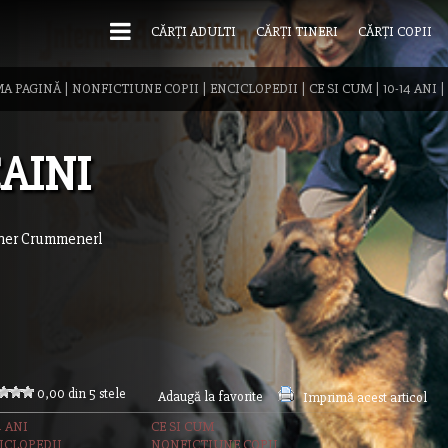
CĂRȚI ADULTI
CĂRȚI TINERI
CĂRȚI COPII
MA PAGINĂ
|
NONFICTIUNE COPII
|
ENCICLOPEDII
|
CE SI CUM
|
10-14 ANI
|
AINI
ner Crummenerl
0,00 din 5 stele
Adaugă la favorite
Imprimă acest articol
4 ANI
CE SI CUM
ICLOPEDII
NONFICTIUNE COPII