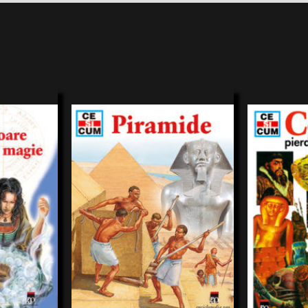
 vă ofere cărţi
Ce sunt hieroglifele şi cine le-a descifrat? Ce
Cum s-au pierd
ucturate
fel de popor erau vechiiegipteni? De unde
ajunge pe urma
lor.
ştim cum trăiau egiptenii? Ce este o
comorile pe us
entarea
mastaba? Auexistat piramide şi în
comorile din m
toph
Hans Reichardt
lucrare un
America? Cât de înalte sunt piramidele
funcţionează de